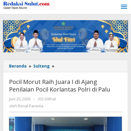
Lewati
ke
konten
Beranda
»
Sulteng
»
Pocil
Morut
Raih
Pocil Morut Raih Juara I di Ajang
Juara
Penilaian Pocil Korlantas Polri di Palu
I
di
Juni 20, 2026
oleh
-
332 Dilihat
Ajang
Ronal
oleh
Ronal Parenta
Penilaian
Parenta
Pocil
Korlantas
Polri