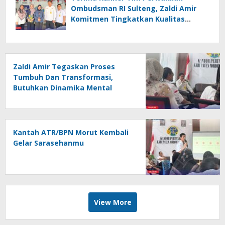
Ombudsman RI Sulteng, Zaldi Amir
Komitmen Tingkatkan Kualitas
Pelayanan Publik Akuntabel Bebas
Mal Administrasi
Zaldi Amir Tegaskan Proses
Tumbuh Dan Transformasi,
Butuhkan Dinamika Mental
Tidak Instan
Kantah ATR/BPN Morut Kembali
Gelar Sarasehanmu
View More