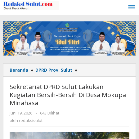
Lewati
ke
konten
Beranda
»
DPRD Prov. Sulut
»
Sekretariat
DPRD
Sulut
Sekretariat DPRD Sulut Lakukan
Lakukan
Kegiatan Bersih-Bersih Di Desa Mokupa
Kegiatan
Minahasa
Bersih-
Bersih
Juni 19, 2026
oleh
-
643 Dilihat
Di
redaksisulut
oleh
redaksisulut
Desa
Mokupa
Minahasa