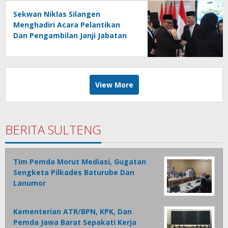
Sekwan Niklas Silangen
Menghadiri Acara Pelantikan
Dan Pengambilan Janji Jabatan
Tinggi Pratama Di Lingkungan
Pemprov Sulut : Turut Berikan
Ucapan Selamat
View More
BERITA SULTENG
Tim Pemda Morut Mediasi, Gugatan
Sengketa Pilkades Baturube Dan
Lanumor
Kementerian ATR/BPN, KPK, Dan
Pemda Jawa Barat Sepakati Kerja