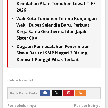
Keindahan Alam Tomohon Lewat TIFF
2026
Wali Kota Tomohon Terima Kunjungan
Wakil Dubes Selandia Baru, Perkuat
Kerja Sama Geothermal dan Jajaki
Sister City
Dugaan Permasalahan Penerimaan
Siswa Baru di SMP Negeri 2 Bitung,
Komisi 1 Panggil Pihak Terkait
oleh
redaksisulut
Ikuti Kami Pada
Navigasi
Pos sebelumnya
Pos berikutnya