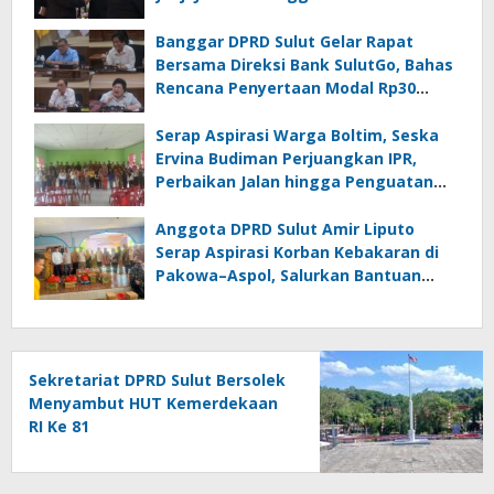
Lingkungan Pemprov Sulut : Turut
Berikan Ucapan Selamat
Banggar DPRD Sulut Gelar Rapat
Bersama Direksi Bank SulutGo, Bahas
Rencana Penyertaan Modal Rp30
Miliar pada KUA-PPAS 2027
Serap Aspirasi Warga Boltim, Seska
Ervina Budiman Perjuangkan IPR,
Perbaikan Jalan hingga Penguatan
UMKM
Anggota DPRD Sulut Amir Liputo
Serap Aspirasi Korban Kebakaran di
Pakowa–Aspol, Salurkan Bantuan
Kemanusiaan
Sekretariat DPRD Sulut Bersolek
Menyambut HUT Kemerdekaan
RI Ke 81