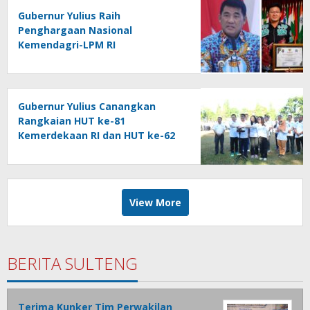
Gubernur Yulius Raih
Penghargaan Nasional
Kemendagri-LPM RI
Gubernur Yulius Canangkan
Rangkaian HUT ke-81
Kemerdekaan RI dan HUT ke-62
Provinsi Sulut, Tegaskan
Semangat “Sulut Melaju”
View More
BERITA SULTENG
Terima Kunker Tim Perwakilan