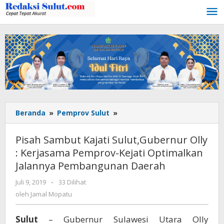
Lewati
ke
konten
Beranda
»
Pemprov Sulut
»
Pisah
Sambut
Kajati
Pisah Sambut Kajati Sulut,Gubernur Olly
Sulut,Gubernur
: Kerjasama Pemprov-Kejati Optimalkan
Olly
Jalannya Pembangunan Daerah
:
Kerjasama
Juli 9, 2019
oleh
-
33 Dilihat
Pemprov-
Jamal
oleh
Jamal Mopatu
Kejati
Mopatu
Optimalkan
Jalannya
Sulut
– Gubernur Sulawesi Utara Olly