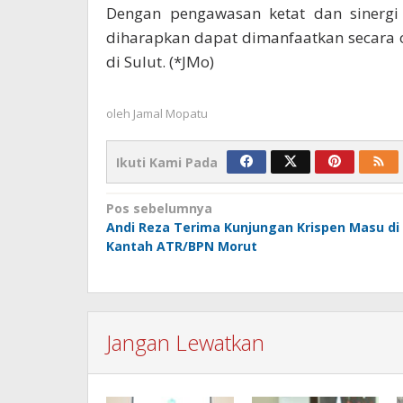
Dengan pengawasan ketat dan sinergi
diharapkan dapat dimanfaatkan secara 
di Sulut. (*JMo)
oleh
Jamal Mopatu
Ikuti Kami Pada
Navigasi
Pos sebelumnya
Andi Reza Terima Kunjungan Krispen Masu di
pos
Kantah ATR/BPN Morut
Jangan Lewatkan