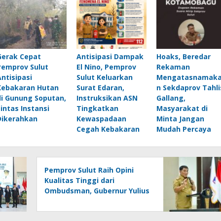
Gerak Cepat
Antisipasi Dampak
Hoaks, Beredar
Pemprov Sulut
El Nino, Pemprov
Rekaman
Antisipasi
Sulut Keluarkan
Mengatasnamak
Kebakaran Hutan
Surat Edaran,
n Sekdaprov Tahli
di Gunung Soputan,
Instruksikan ASN
Gallang,
Lintas Instansi
Tingkatkan
Masyarakat di
Dikerahkan
Kewaspadaan
Minta Jangan
Cegah Kebakaran
Mudah Percaya
Pemprov Sulut Raih Opini
Kualitas Tinggi dari
Ombudsman, Gubernur Yulius
: Ini Apresiasi Yang Luar
Biasa, Tolak Ukur Pemerintah