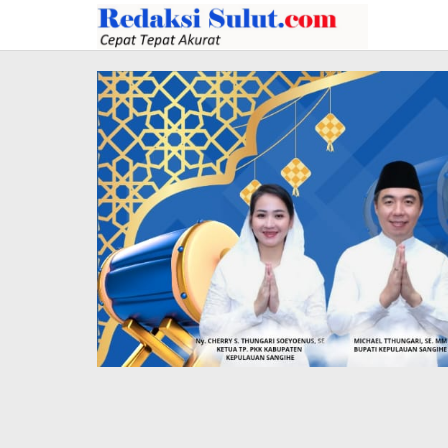
Lewati
ke
konten