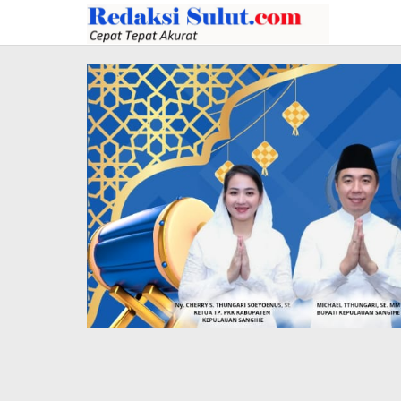
Lewati
ke
konten