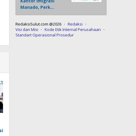
Kantor Imigrasi
Manado, Perk…
RedaksiSulut.com @2026
Redaksi
Visi dan Misi
Kode Etik Internal Perusahaan
Standart Operasional Prosedur
si