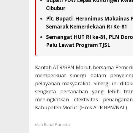
Bupati FDW Lepas Kontingen Kwarc
Cibubur
Plt. Bupati Heronimus Makainas 
Semarak Kemerdekaan RI Ke-81
Semangat HUT RI ke-81, PLN Doron
Palu Lewat Program TJSL
Kantah ATR/BPN Morut, bersama Pemeri
memperkuat sinergi dalam penyelen
pelayanan masyarakat. Sinergi ini dif
sengketa pertanahan yang lebih trans
meningkatkan efektivitas penangan
Kabupaten Morut. (Hms ATR BPN/NAL)
oleh
Ronal Parenta