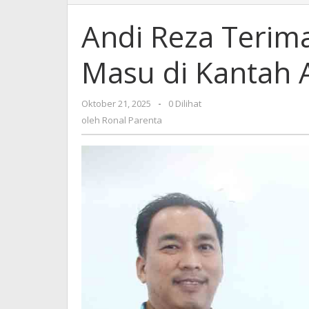
Reza
Terima
Andi Reza Terim
Kunjungan
Krispen
Masu di Kantah
Masu
di
Kantah
Oktober 21, 2025
oleh
-
0 Dilihat
ATR/BPN
Ronal
oleh
Ronal Parenta
Morut
Parenta