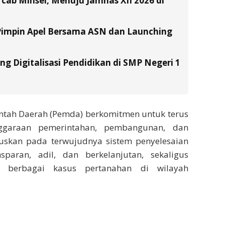
ab Minsel, Menuju Jamnas XII 2026 di
Pimpin Apel Bersama ASN dan Launching
g Digitalisasi Pendidikan di SMP Negeri 1
ntah Daerah (Pemda) berkomitmen untuk terus
ggaraan pemerintahan, pembangunan, dan
okuskan pada terwujudnya sistem penyelesaian
paran, adil, dan berkelanjutan, sekaligus
an berbagai kasus pertanahan di wilayah