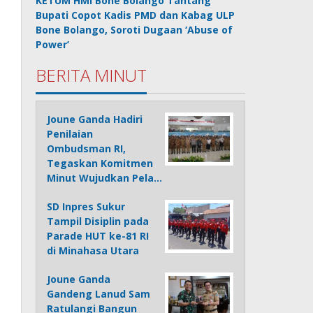
KETUM HMI Bone Bolango Tantang
Bupati Copot Kadis PMD dan Kabag ULP
Bone Bolango, Soroti Dugaan ‘Abuse of
Power’
BERITA MINUT
Joune Ganda Hadiri
Penilaian
Ombudsman RI,
Tegaskan Komitmen
Minut Wujudkan Pela…
SD Inpres Sukur
Tampil Disiplin pada
Parade HUT ke-81 RI
di Minahasa Utara
Joune Ganda
Gandeng Lanud Sam
Ratulangi Bangun