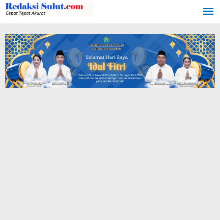
Lewati
ke
konten