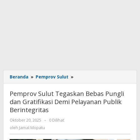
Beranda
»
Pemprov Sulut
»
Pemprov
Sulut
Tegaskan
Pemprov Sulut Tegaskan Bebas Pungli
Bebas
dan Gratifikasi Demi Pelayanan Publik
Pungli
Berintegritas
dan
Gratifikasi
Oktober 20, 2025
oleh
-
0 Dilihat
Demi
Jamal
oleh
Jamal Mopatu
Pelayanan
Mopatu
Publik