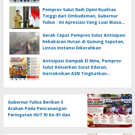
Instansi
Pemprov Sulut Raih Opini Kualitas
Tinggi dari Ombudsman, Gubernur
Yulius : Ini Apresiasi Yang Luar Biasa,
Tolak Ukur Pemerintah
Gerak Cepat Pemprov Sulut Antisipasi
Kebakaran Hutan di Gunung Soputan,
Lintas Instansi Dikerahkan
Antisipasi Dampak El Nino, Pemprov
Sulut Keluarkan Surat Edaran,
Instruksikan ASN Tingkatkan
Kewaspadaan Cegah Kebakaran
Gubernur Yulius Berikan 5
Arahan Pada Pencanangan
Peringatan HUT RI Ke-81 dan
HUT Provinsi Sulut Ke-62