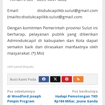
Email: disdukcapilkb.sulut@gmail.com
(mailto:disdukcapilkb.sulut@gmail.com.
Dengan komitmen Pemerintah provinsi Sulut ini
berharap, pelayanan publik yang diberikan
Admindukcapil di kabupaten dan Kota dapat
semakin baik dan dirasakan manfaatnya oleh
masyarakat. (*J.Mo)
oleh
Jamal Mopatu
Ikuti Kami Pada
Navigasi
Pos sebelumnya
Pos berikutnya
dr Woodford Joseph
Hadapi Pemotongan TKD
pos
Pimpin Program
Rp184 Miliar, Joune Ganda