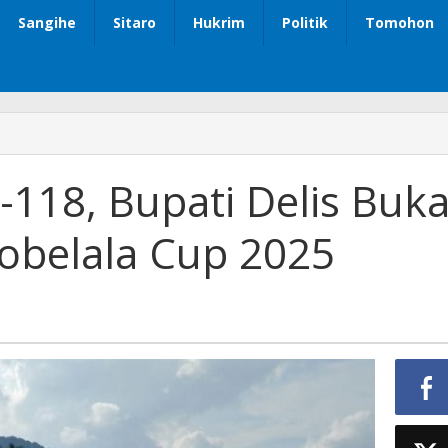
Sangihe
Sitaro
Hukrim
Politik
Tomohon
-118, Bupati Delis Buk
belala Cup 2025