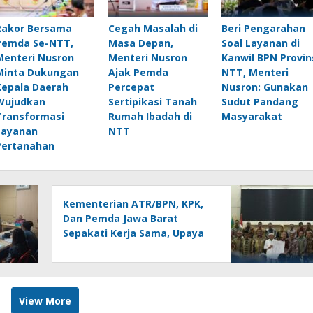
Rakor Bersama
Cegah Masalah di
Beri Pengarahan
Pemda Se-NTT,
Masa Depan,
Soal Layanan di
Menteri Nusron
Menteri Nusron
Kanwil BPN Provin
Minta Dukungan
Ajak Pemda
NTT, Menteri
Kepala Daerah
Percepat
Nusron: Gunakan
Wujudkan
Sertipikasi Tanah
Sudut Pandang
Transformasi
Rumah Ibadah di
Masyarakat
Layanan
NTT
Pertanahan
Kementerian ATR/BPN, KPK,
Dan Pemda Jawa Barat
Sepakati Kerja Sama, Upaya
Pencegahan Korupsi Serta
Penguatan Ekonomi Daerah
View More