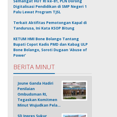
Semangat HUT RI ke-81, PLN Dorong
Digitalisasi Pendidikan di SMP Negeri 1
Palu Lewat Program TJSL
Terkait Aktifitas Pemotongan Kapal di
Tandurusa, Ini Kata KSOP Bitung
KETUM HMI Bone Bolango Tantang
Bupati Copot Kadis PMD dan Kabag ULP
Bone Bolango, Soroti Dugaan ‘Abuse of
Power’
BERITA MINUT
Joune Ganda Hadiri
Penilaian
Ombudsman RI,
Tegaskan Komitmen
Minut Wujudkan Pela…
SD Inpres Sukur