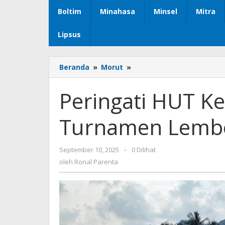
Boltim
Minahasa
Minsel
Mitra
Lipsus
Beranda
»
Morut
»
Peringati
HUT
Ke-
Peringati HUT Ke
118,
Bupati
Turnamen Lembo
Delis
Buka
Turnamen
September 10, 2025
oleh
-
0 Dilihat
Lembobelala
Ronal
oleh
Ronal Parenta
Cup
Parenta
2025