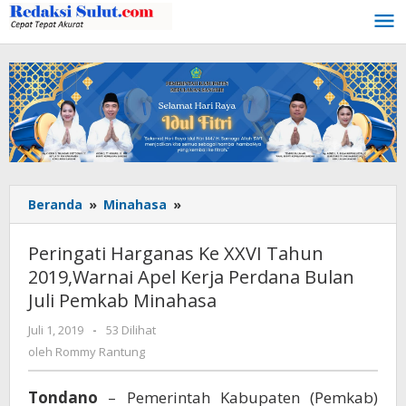
Lewati
ke
konten
Beranda
»
Minahasa
»
Peringati
Harganas
Ke
Peringati Harganas Ke XXVI Tahun
XXVI
2019,Warnai Apel Kerja Perdana Bulan
Tahun
Juli Pemkab Minahasa
2019,Warnai
Apel
Juli 1, 2019
oleh
-
53 Dilihat
Kerja
Rommy
oleh
Rommy Rantung
Perdana
Rantung
Bulan
Juli
Tondano
– Pemerintah Kabupaten (Pemkab)