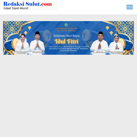
Lewati
ke
konten