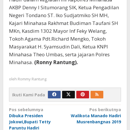
AKBP Denny I Situmorang SIK, Ketua Pengadilan
Negeri Tondano ST. Iko Sudjatmiko SH MH,
Kajari Minahasa Rakhmat Budiman Taufani SH
MKn, Kasdim 1302 Mayor Inf Feky Welang,
Tokoh Agama Pdt.Richard Mengko, Tokoh
Masyarakat H. Syamsudin Dali, Ketua KNPI
Minahasa Theo Umbas, serta jajaran Polres
Minahasa.
(Ronny Rantung).
oleh
Rommy Rantung
Ikuti Kami Pada
Navigasi
Pos sebelumnya
Pos berikutnya
Dibuka Presiden
Walikota Manado Hadiri
pos
Jokowi,Bupati Tetty
Musrenbangnas 2019
Paruntu Hadiri