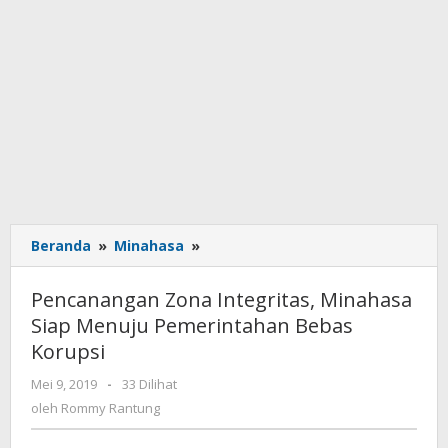
Beranda
»
Minahasa
»
Pencanangan
Zona
Integritas,
Pencanangan Zona Integritas, Minahasa
Minahasa
Siap Menuju Pemerintahan Bebas
Siap
Korupsi
Menuju
Pemerintahan
Mei 9, 2019
oleh
-
33 Dilihat
Bebas
Rommy
oleh
Rommy Rantung
Korupsi
Rantung