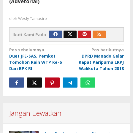
(Advetorial)
oleh
Wesly Tamasiro
Ikuti Kami Pada
Navigasi
Pos sebelumnya
Pos berikutnya
Duet JFE-SAS, Pemkot
DPRD Manado Gelar
pos
Tomohon Raih WTP Ke-6
Rapat Paripurna LKPJ
Dari BPK RI
Walikota Tahun 2018
Jangan Lewatkan