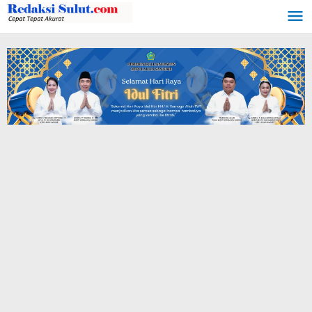
Lewati
ke
konten