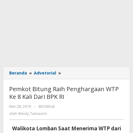
Beranda
»
Advetorial
»
Pemkot
Bitung
Raih
Pemkot Bitung Raih Penghargaan WTP
Penghargaan
Ke 8 Kali Dari BPK RI
WTP
Ke
Mei 28, 2019
oleh
-
48 Dilihat
8
Wesly
oleh
Wesly Tamasiro
Kali
Tamasiro
Dari
Walikota Lomban Saat Menerima WTP dari
BPK