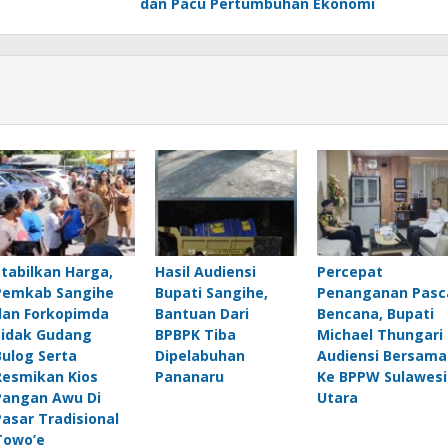
dan Pacu Pertumbuhan Ekonomi
Stabilkan Harga,
Hasil Audiensi
Percepat
Pemkab Sangihe
Bupati Sangihe,
Penanganan Pasc
dan Forkopimda
Bantuan Dari
Bencana, Bupati
Sidak Gudang
BPBPK Tiba
Michael Thungari
Bulog Serta
Dipelabuhan
Audiensi Bersama
Resmikan Kios
Pananaru
Ke BPPW Sulawesi
Pangan Awu Di
Utara
Pasar Tradisional
Towo’e