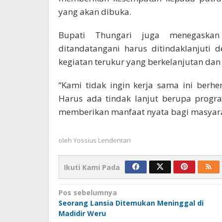
yang akan dibuka.
Bupati Thungari juga menegaska
ditandatangani harus ditindaklanjuti
kegiatan terukur yang berkelanjutan da
“Kami tidak ingin kerja sama ini ber
Harus ada tindak lanjut berupa progr
memberikan manfaat nyata bagi masyarak
oleh
Yossius Lendentari
Ikuti Kami Pada
Navigasi
Pos sebelumnya
Seorang Lansia Ditemukan Meninggal di
pos
Madidir Weru