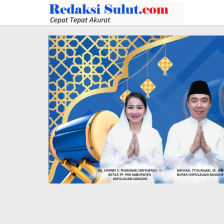
Lewati
ke
konten