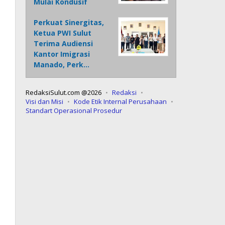
Mulai Kondusif
Perkuat Sinergitas,
Ketua PWI Sulut
Terima Audiensi
Kantor Imigrasi
Manado, Perk…
RedaksiSulut.com @2026
Redaksi
Visi dan Misi
Kode Etik Internal Perusahaan
Standart Operasional Prosedur