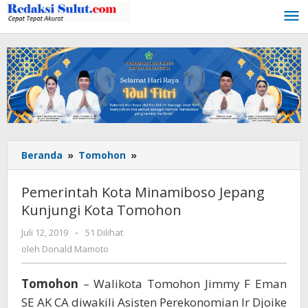
Lewati
ke
konten
Beranda
»
Tomohon
»
Pemerintah
Kota
Minamiboso
Pemerintah Kota Minamiboso Jepang
Jepang
Kunjungi Kota Tomohon
Kunjungi
Kota
Juli 12, 2019
oleh
-
51 Dilihat
Tomohon
Donald
oleh
Donald Mamoto
Mamoto
Tomohon
– Walikota Tomohon Jimmy F Eman
SE AK CA diwakili Asisten Perekonomian Ir Djoike