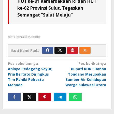
HUT ke-81 Kemerdekaan RI dan HUT
ke-62 Provinsi Sulut, Tegaskan
Semangat “Sulut Melaju”
oleh
Donald Mamoto
Ikuti Kami Pada
Navigasi
Pos sebelumnya
Pos berikutnya
Aniaya Pedagang Sayur,
Bupati ROR : Danau
pos
Pria Bertato Diringkus
Tondano Merupakan
Tim Paniki Polresta
Sumber Air Kehidupan
Manado
Warga Sulawesi Utara