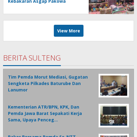
Kebakaran Asgap Pakowa
Disalurkan
View More
BERITA SULTENG
Tim Pemda Morut Mediasi, Gugatan
Sengketa Pilkades Baturube Dan
Lanumor
Kementerian ATR/BPN, KPK, Dan
Pemda Jawa Barat Sepakati Kerja
Sama, Upaya Penceg…
Rakor Bersama Pemda Se-NTT,