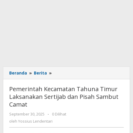
Beranda
»
Berita
»
Pemerintah
Kecamatan
Tahuna
Pemerintah Kecamatan Tahuna Timur
Timur
Laksanakan Sertijab dan Pisah Sambut
Laksanakan
Camat
Sertijab
dan
September 30, 2025
oleh
-
0 Dilihat
Pisah
Yossius
oleh
Yossius Lendentari
Sambut
Lendentari
Camat