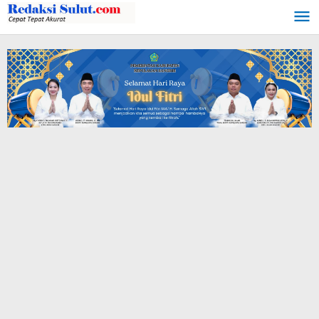
Lewati
ke
konten