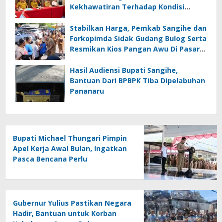
Kekhawatiran Terhadap Kondisi
Layanan Komunikasi Di Sangihe
Stabilkan Harga, Pemkab Sangihe dan
Forkopimda Sidak Gudang Bulog Serta
Resmikan Kios Pangan Awu Di Pasar
Tradisional Towo’e
Hasil Audiensi Bupati Sangihe,
Bantuan Dari BPBPK Tiba Dipelabuhan
Pananaru
Bupati Michael Thungari Pimpin
Apel Kerja Awal Bulan, Ingatkan
Pasca Bencana Perlu
Ditingkatkan Kewaspasdaan
dan Tetap Berkoordinasi
Gubernur Yulius Pastikan Negara
Hadir, Bantuan untuk Korban