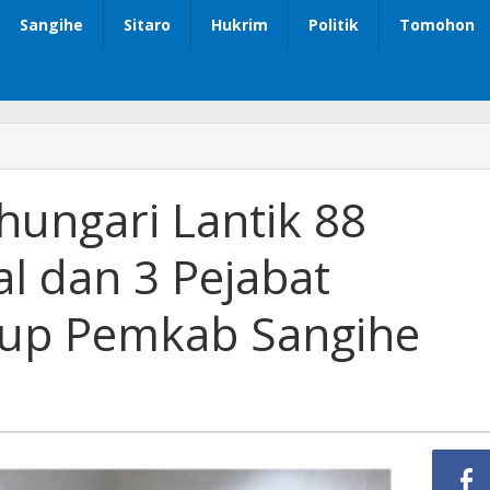
Sangihe
Sitaro
Hukrim
Politik
Tomohon
hungari Lantik 88
al dan 3 Pejabat
kup Pemkab Sangihe