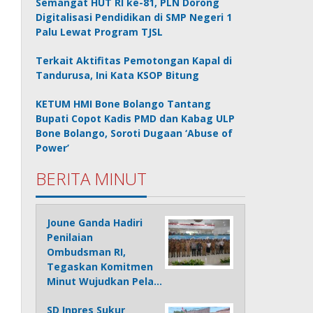
Semangat HUT RI ke-81, PLN Dorong
Digitalisasi Pendidikan di SMP Negeri 1
Palu Lewat Program TJSL
Terkait Aktifitas Pemotongan Kapal di
Tandurusa, Ini Kata KSOP Bitung
KETUM HMI Bone Bolango Tantang
Bupati Copot Kadis PMD dan Kabag ULP
Bone Bolango, Soroti Dugaan ‘Abuse of
Power’
BERITA MINUT
Joune Ganda Hadiri
Penilaian
Ombudsman RI,
Tegaskan Komitmen
Minut Wujudkan Pela…
SD Inpres Sukur