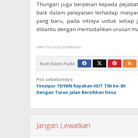
Thungari juga berpesan kepada pejaba
baik dalam pelayanan terhadap masyar
yang baru, pada intinya untuk setiap
dibantu dengan memudahkan urusan mas
oleh
Yossius Lendentari
Ikuti Kami Pada
Navigasi
Pos sebelumnya
Yonzipur 19/YKN Rayakan HUT TNI ke-80
pos
Dengan Turun Jalan Bersihkan Desa
Jangan Lewatkan