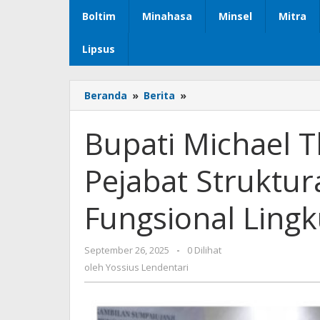
Boltim
Minahasa
Minsel
Mitra
Lipsus
Beranda
»
Berita
»
Bupati
Michael
Thungari
Bupati Michael T
Lantik
88
Pejabat Struktur
Pejabat
Struktural
dan
Fungsional Ling
3
Pejabat
Fungsional
September 26, 2025
oleh
-
0 Dilihat
Lingkup
Yossius
oleh
Yossius Lendentari
Pemkab
Lendentari
Sangihe