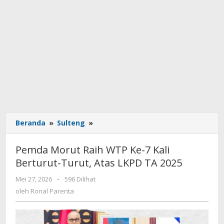
Beranda
»
Sulteng
»
Pemda
Morut
Raih
Pemda Morut Raih WTP Ke-7 Kali
WTP
Berturut-Turut, Atas LKPD TA 2025
Ke-
7
Mei 27, 2026
oleh
-
596 Dilihat
Kali
Ronal
oleh
Ronal Parenta
Berturut-
Parenta
Turut,
Atas