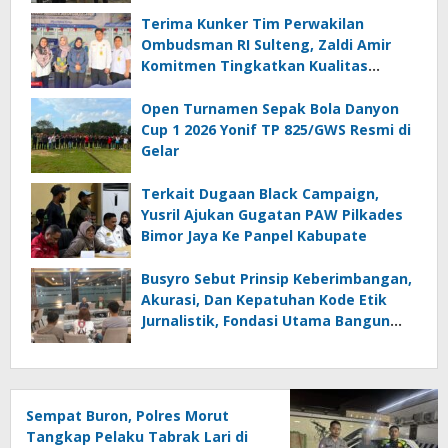
Terima Kunker Tim Perwakilan
Ombudsman RI Sulteng, Zaldi Amir
Komitmen Tingkatkan Kualitas
Pelayanan Publik Akuntabel Bebas
Mal Administrasi
Open Turnamen Sepak Bola Danyon
Cup 1 2026 Yonif TP 825/GWS Resmi di
Gelar
Terkait Dugaan Black Campaign,
Yusril Ajukan Gugatan PAW Pilkades
Bimor Jaya Ke Panpel Kabupate
Busyro Sebut Prinsip Keberimbangan,
Akurasi, Dan Kepatuhan Kode Etik
Jurnalistik, Fondasi Utama Bangun
Kepercayaan Publik Terhadap Media
Sempat Buron, Polres Morut
Tangkap Pelaku Tabrak Lari di