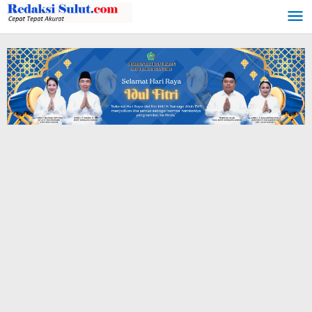
Lewati
ke
konten