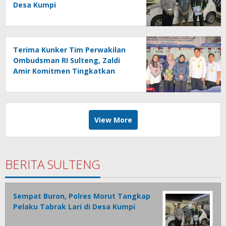
Desa Kumpi
Terima Kunker Tim Perwakilan
Ombudsman RI Sulteng, Zaldi
Amir Komitmen Tingkatkan
Kualitas Pelayanan Publik
Akuntabel Bebas Mal
Administrasi
View More
BERITA SULTENG
Sempat Buron, Polres Morut Tangkap
Pelaku Tabrak Lari di Desa Kumpi