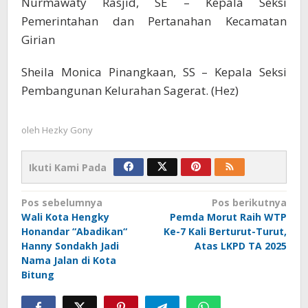
Nurmawaty Rasjid, SE – Kepala Seksi
Pemerintahan dan Pertanahan Kecamatan
Girian
Sheila Monica Pinangkaan, SS – Kepala Seksi
Pembangunan Kelurahan Sagerat. (Hez)
oleh
Hezky Gony
Ikuti Kami Pada
Navigasi
Pos sebelumnya
Pos berikutnya
Wali Kota Hengky
Pemda Morut Raih WTP
pos
Honandar “Abadikan“
Ke-7 Kali Berturut-Turut,
Hanny Sondakh Jadi
Atas LKPD TA 2025
Nama Jalan di Kota
Bitung