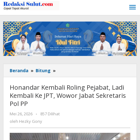
Lewati
ke
konten
Beranda
»
Bitung
»
Honandar
Kembali
Roling
Honandar Kembali Roling Pejabat, Ladi
Pejabat,
Kembali Ke JPT, Wowor Jabat Sekretaris
Ladi
Pol PP
Kembali
Ke
Mei 26, 2026
oleh
-
857 Dilihat
JPT,
Hezky
oleh
Hezky Gony
Wowor
Gony
Jabat
Sekretaris