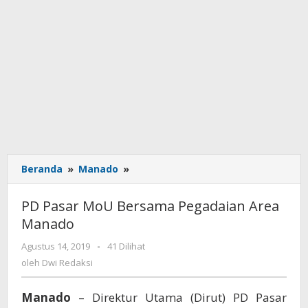
Beranda
»
Manado
»
PD
Pasar
MoU
PD Pasar MoU Bersama Pegadaian Area
Bersama
Manado
Pegadaian
Area
Agustus 14, 2019
oleh
-
41 Dilihat
Manado
Dwi
oleh
Dwi Redaksi
Redaksi
Manado
– Direktur Utama (Dirut) PD Pasar