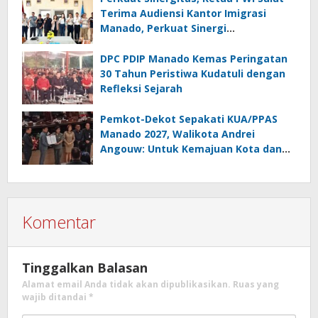
Terima Audiensi Kantor Imigrasi
Manado, Perkuat Sinergi
Penyebarluasan Informasi
Keimigrasian
DPC PDIP Manado Kemas Peringatan
30 Tahun Peristiwa Kudatuli dengan
Refleksi Sejarah
Pemkot-Dekot Sepakati KUA/PPAS
Manado 2027, Walikota Andrei
Angouw: Untuk Kemajuan Kota dan
Kesejahteraan Masyarakat
Komentar
Tinggalkan Balasan
Alamat email Anda tidak akan dipublikasikan.
Ruas yang
wajib ditandai
*