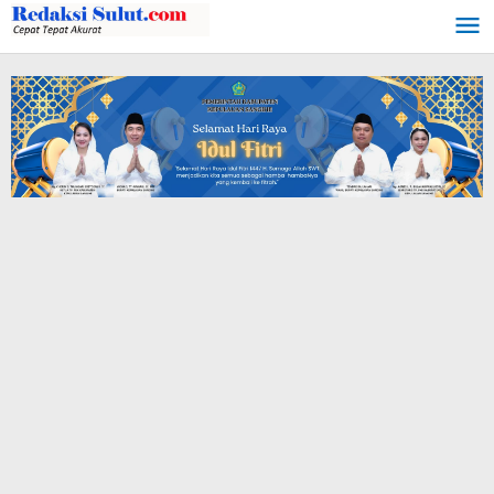
Lewati
ke
konten