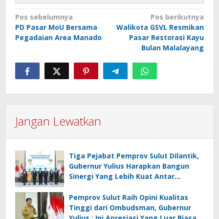
Navigasi
Pos sebelumnya
Pos berikutnya
PD Pasar MoU Bersama
Walikota GSVL Resmikan
pos
Pegadaian Area Manado
Pasar Restorasi Kayu
Bulan Malalayang
Jangan Lewatkan
Tiga Pejabat Pemprov Sulut Dilantik,
Gubernur Yulius Harapkan Bangun
Sinergi Yang Lebih Kuat Antar
Instansi
Pemprov Sulut Raih Opini Kualitas
Tinggi dari Ombudsman, Gubernur
Yulius : Ini Apresiasi Yang Luar Biasa,