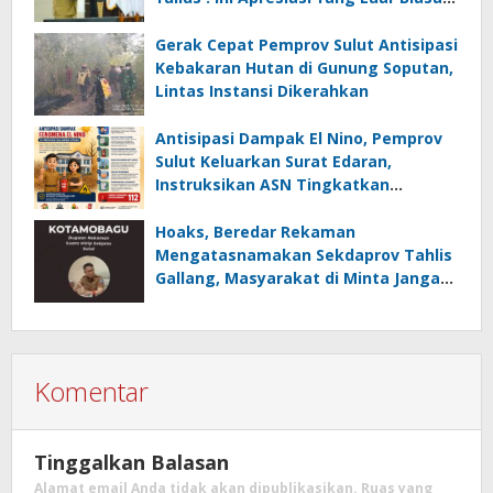
Tolak Ukur Pemerintah
Gerak Cepat Pemprov Sulut Antisipasi
Kebakaran Hutan di Gunung Soputan,
Lintas Instansi Dikerahkan
Antisipasi Dampak El Nino, Pemprov
Sulut Keluarkan Surat Edaran,
Instruksikan ASN Tingkatkan
Kewaspadaan Cegah Kebakaran
Hoaks, Beredar Rekaman
Mengatasnamakan Sekdaprov Tahlis
Gallang, Masyarakat di Minta Jangan
Mudah Percaya
Komentar
Tinggalkan Balasan
Alamat email Anda tidak akan dipublikasikan.
Ruas yang