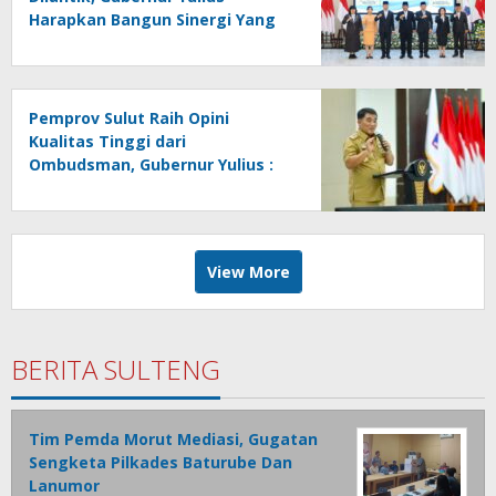
Harapkan Bangun Sinergi Yang
Lebih Kuat Antar Instansi
Pemprov Sulut Raih Opini
Kualitas Tinggi dari
Ombudsman, Gubernur Yulius :
Ini Apresiasi Yang Luar Biasa,
Tolak Ukur Pemerintah
View More
BERITA SULTENG
Tim Pemda Morut Mediasi, Gugatan
Sengketa Pilkades Baturube Dan
Lanumor