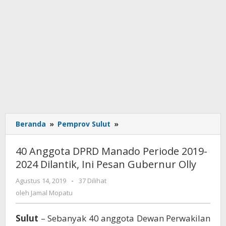
Beranda
»
Pemprov Sulut
»
40
Anggota
DPRD
40 Anggota DPRD Manado Periode 2019-
Manado
2024 Dilantik, Ini Pesan Gubernur Olly
Periode
2019-
Agustus 14, 2019
oleh
-
37 Dilihat
2024
Jamal
oleh
Jamal Mopatu
Dilantik,
Mopatu
Ini
Sulut
– Sebanyak 40 anggota Dewan Perwakilan
Pesan