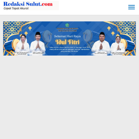
Lewati
ke
konten