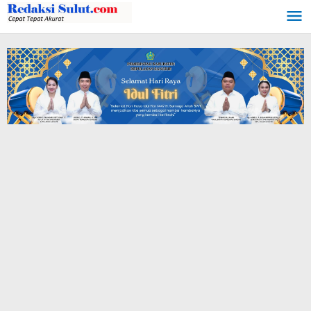
Lewati
ke
konten