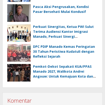
Masyarakat
Pasca Aksi Pengrusakan, Kondisi
Pasar Bersehati Mulai Kondusif
Perkuat Sinergitas, Ketua PWI Sulut
Terima Audiensi Kantor Imigrasi
Manado, Perkuat Sinergi
Penyebarluasan Informasi
Keimigrasian
DPC PDIP Manado Kemas Peringatan
30 Tahun Peristiwa Kudatuli dengan
Refleksi Sejarah
Pemkot-Dekot Sepakati KUA/PPAS
Manado 2027, Walikota Andrei
Angouw: Untuk Kemajuan Kota dan
Kesejahteraan Masyarakat
Komentar