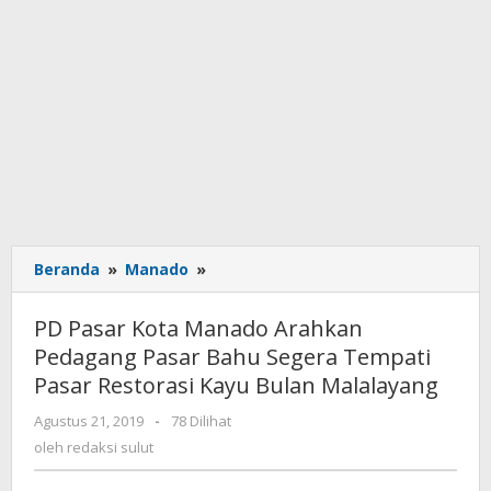
Beranda
»
Manado
»
PD
Pasar
Kota
PD Pasar Kota Manado Arahkan
Manado
Pedagang Pasar Bahu Segera Tempati
Arahkan
Pasar Restorasi Kayu Bulan Malalayang
Pedagang
Pasar
Agustus 21, 2019
oleh
-
78 Dilihat
Bahu
redaksi
oleh
redaksi sulut
Segera
sulut
Tempati