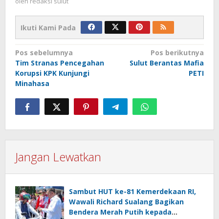
oleh
redaksi sulut
Ikuti Kami Pada
Navigasi
Pos sebelumnya
Pos berikutnya
Tim Stranas Pencegahan
Sulut Berantas Mafia
pos
Korupsi KPK Kunjungi
PETI
Minahasa
Jangan Lewatkan
Sambut HUT ke-81 Kemerdekaan RI,
Wawali Richard Sualang Bagikan
Bendera Merah Putih kepada