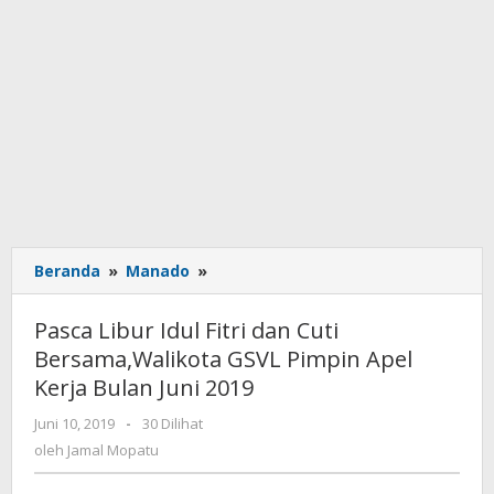
Beranda
»
Manado
»
Pasca
Libur
Idul
Pasca Libur Idul Fitri dan Cuti
Fitri
Bersama,Walikota GSVL Pimpin Apel
dan
Kerja Bulan Juni 2019
Cuti
Bersama,Walikota
Juni 10, 2019
oleh
-
30 Dilihat
GSVL
Jamal
oleh
Jamal Mopatu
Pimpin
Mopatu
Apel