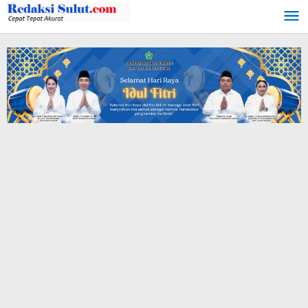
Lewati
ke
konten