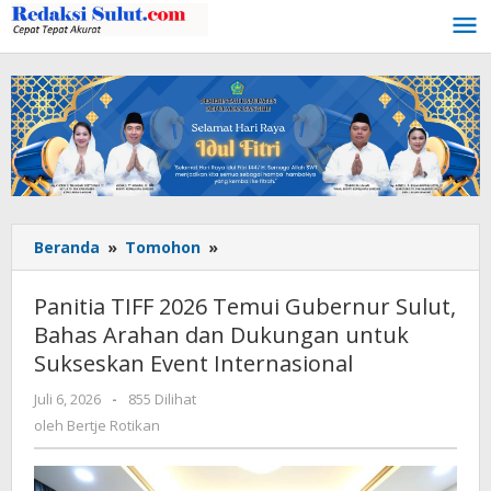
Lewati
ke
konten
Beranda
»
Tomohon
»
Panitia
TIFF
2026
Panitia TIFF 2026 Temui Gubernur Sulut,
Temui
Bahas Arahan dan Dukungan untuk
Gubernur
Sukseskan Event Internasional
Sulut,
Bahas
Juli 6, 2026
oleh
-
855 Dilihat
Arahan
Bertje
oleh
Bertje Rotikan
dan
Rotikan
Dukungan
untuk