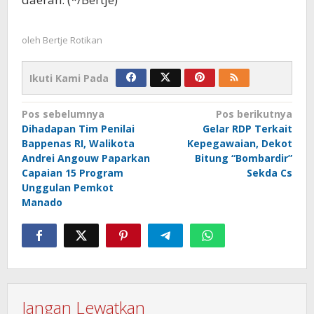
oleh
Bertje Rotikan
Ikuti Kami Pada
Navigasi
Pos sebelumnya
Pos berikutnya
Dihadapan Tim Penilai
Gelar RDP Terkait
pos
Bappenas RI, Walikota
Kepegawaian, Dekot
Andrei Angouw Paparkan
Bitung “Bombardir”
Capaian 15 Program
Sekda Cs
Unggulan Pemkot
Manado
Jangan Lewatkan