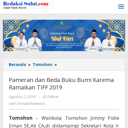
Lewati
ke
konten
Beranda
»
Tomohon
»
Pameran
dan
Beda
Pameran dan Beda Buku Bumi Karema
Buku
Ramaikan TIFF 2019
Bumi
Karema
Agustus 7, 2019
oleh
-
42 Dilihat
Ramaikan
Donald
oleh
Donald Mamoto
TIFF
Mamoto
2019
Tomohon
– Walikota Tomohon Jimmy Fidie
Eman SE,Ak CA,di didampingi Sekretari Kota Ir