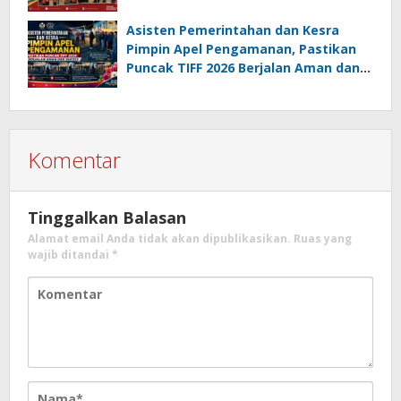
Jajaki Sister City
Asisten Pemerintahan dan Kesra
Pimpin Apel Pengamanan, Pastikan
Puncak TIFF 2026 Berjalan Aman dan
Sukses
Komentar
Tinggalkan Balasan
Alamat email Anda tidak akan dipublikasikan.
Ruas yang
wajib ditandai
*