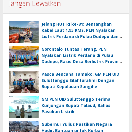
Jangan Lewatkan
Jelang HUT RI ke-81: Bentangkan
Kabel Laut 1,95 KMS, PLN Nyalakan
Listrik Perdana di Pulau Dudepo dan
Tuntaskan 100 Persen Rasio Desa
Berlistrik Provinsi Gorontalo
Gorontalo Tuntas Terang, PLN
Nyalakan Listrik Perdana di Pulau
Dudepo, Rasio Desa Berlistrik Provinsi
Gorontalo Capai 100 Persen
Pasca Bencana Tamako, GM PLN UID
Suluttenggo Silahturahmi Dengan
Bupati Kepulauan Sangihe
GM PLN UID Suluttenggo Terima
Kunjungan Bupati Talaud, Bahas
Pasokan Listrik
Gubernur Yulius Pastikan Negara
Hadir, Bantuan untuk Korban