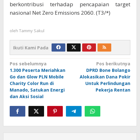
berkontribusi terhadap pencapaian target
nasional Net Zero Emissions 2060. (T3/*)
oleh
Tammy Sakul
Ikuti Kami Pada
Navigasi
Pos sebelumnya
Pos berikutnya
1.300 Peserta Meriahkan
DPRD Bone Bolango
pos
Go dan Glow PLN Mobile
Alokasikan Dana Pokir
Charity Color Run di
Untuk Perlindungan
Manado, Satukan Energi
Pekerja Rentan
dan Aksi Sosial