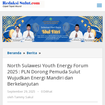
Lewati
ke
konten
Beranda
»
Berita
»
North
Sulawesi
Youth
North Sulawesi Youth Energy Forum
Energy
2025 : PLN Dorong Pemuda Sulut
Forum
Wujudkan Energi Mandiri dan
2025
:
Berkelanjutan
PLN
September 29, 2025
oleh
-
0 Dilihat
Dorong
Tammy
oleh
Tammy Sakul
Pemuda
Sakul
Sulut