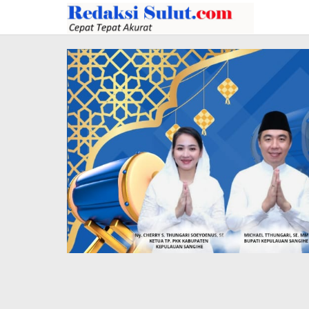
Lewati
ke
konten