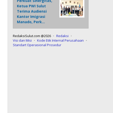
Perkuat Sinergitas,
Ketua PWI Sulut
Terima Audiensi
Kantor Imigrasi
Manado, Perk…
RedaksiSulut.com @2026
Redaksi
Visi dan Misi
Kode Etik Internal Perusahaan
Standart Operasional Prosedur