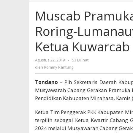
Pramuka,
Kak
Muscab Pramuka
Fenny
Ch
Roring-Lumanauw
M
Roring-
Lumanauw
Ketua Kuwarcab
Terpilih
Sebagai
Ketua
Agustus 22, 2019
oleh
-
53 Dilihat
Kuwarcab
Rommy
oleh
Rommy Rantung
Minahasa
Rantung
Tondano
– Plh Sekretaris Daerah Kabup
Musyawarah Cabang Gerakan Pramuka Mi
Pendidikan Kabupaten Minahasa, Kamis (
Ketua Tim Penggerak PKK Kabupaten Min
terpilih sebagai Ketua Kwartir Caban
2024 melalui Musyawarah Cabang Gerak