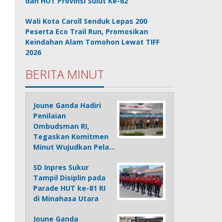
dan HUT Provinsi Sulut Ke-62
Wali Kota Caroll Senduk Lepas 200
Peserta Eco Trail Run, Promosikan
Keindahan Alam Tomohon Lewat TIFF
2026
BERITA MINUT
Joune Ganda Hadiri
Penilaian
Ombudsman RI,
Tegaskan Komitmen
Minut Wujudkan Pela…
SD Inpres Sukur
Tampil Disiplin pada
Parade HUT ke-81 RI
di Minahasa Utara
Joune Ganda