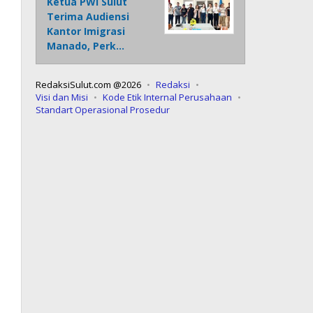
Ketua PWI Sulut
Terima Audiensi
Kantor Imigrasi
Manado, Perk…
RedaksiSulut.com @2026
Redaksi
Visi dan Misi
Kode Etik Internal Perusahaan
Standart Operasional Prosedur