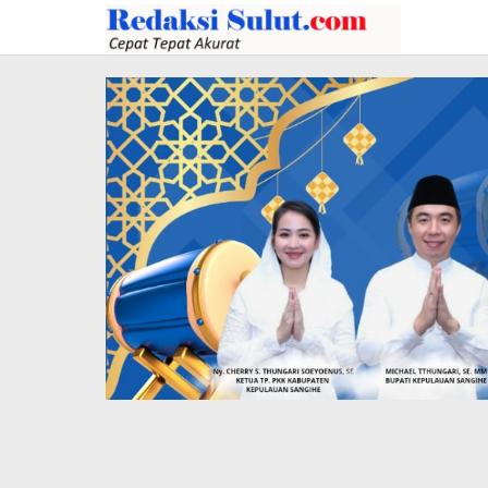
Lewati
ke
konten