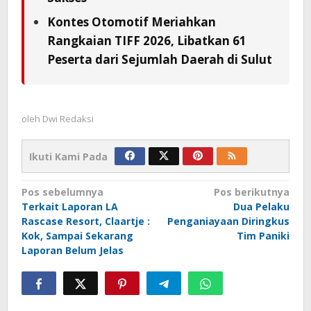
Kontes Otomotif Meriahkan
Rangkaian TIFF 2026, Libatkan 61
Peserta dari Sejumlah Daerah di Sulut
oleh
Dwi Redaksi
Ikuti Kami Pada
Navigasi
Pos sebelumnya
Pos berikutnya
Terkait Laporan LA
Dua Pelaku
pos
Rascase Resort, Claartje :
Penganiayaan Diringkus
Kok, Sampai Sekarang
Tim Paniki
Laporan Belum Jelas