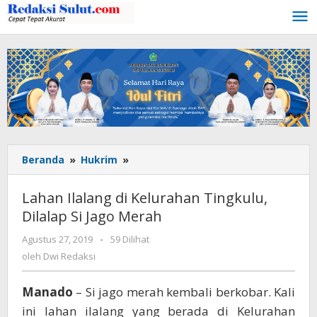
Lewati
ke
konten
Beranda
»
Hukrim
»
Lahan
Ilalang
di
Lahan Ilalang di Kelurahan Tingkulu,
Kelurahan
Dilalap Si Jago Merah
Tingkulu,
Dilalap
Agustus 27, 2019
oleh
-
59 Dilihat
Si
Dwi
oleh
Dwi Redaksi
Jago
Redaksi
Merah
Manado
– Si jago merah kembali berkobar. Kali
ini lahan ilalang yang berada di Kelurahan