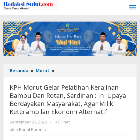
Lewati
ke
konten
Beranda
»
Morut
»
KPH
Morut
Gelar
KPH Morut Gelar Pelatihan Kerajinan
Pelatihan
Bambu Dan Rotan, Sardinan : Ini Upaya
Kerajinan
Berdayakan Masyarakat, Agar Miliki
Bambu
Dan
Keterampilan Ekonomi Alternatif
Rotan,
September 27, 2025
oleh
-
0 Dilihat
Sardinan
Ronal
oleh
Ronal Parenta
:
Parenta
Ini