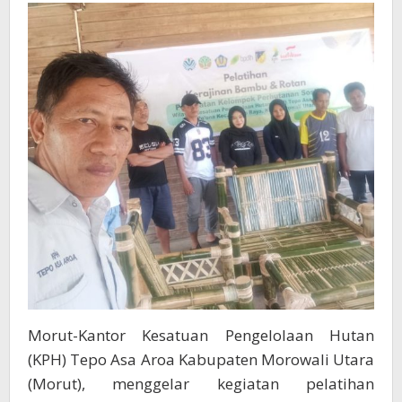
Upaya
Berdayakan
Masyarakat,
Agar
Miliki
Keterampilan
Ekonomi
Alternatif
Morut-Kantor Kesatuan Pengelolaan Hutan
(KPH) Tepo Asa Aroa Kabupaten Morowali Utara
(Morut), menggelar kegiatan pelatihan