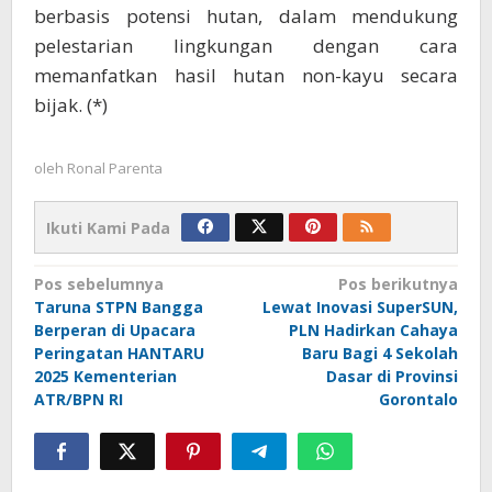
berbasis potensi hutan, dalam mendukung
pelestarian lingkungan dengan cara
memanfatkan hasil hutan non-kayu secara
bijak. (*)
oleh
Ronal Parenta
Ikuti Kami Pada
Navigasi
Pos sebelumnya
Pos berikutnya
Taruna STPN Bangga
Lewat Inovasi SuperSUN,
pos
Berperan di Upacara
PLN Hadirkan Cahaya
Peringatan HANTARU
Baru Bagi 4 Sekolah
2025 Kementerian
Dasar di Provinsi
ATR/BPN RI
Gorontalo