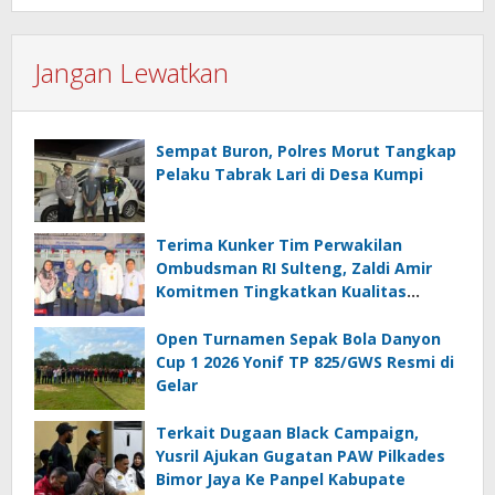
Jangan Lewatkan
Sempat Buron, Polres Morut Tangkap
Pelaku Tabrak Lari di Desa Kumpi
Terima Kunker Tim Perwakilan
Ombudsman RI Sulteng, Zaldi Amir
Komitmen Tingkatkan Kualitas
Pelayanan Publik Akuntabel Bebas
Mal Administrasi
Open Turnamen Sepak Bola Danyon
Cup 1 2026 Yonif TP 825/GWS Resmi di
Gelar
Terkait Dugaan Black Campaign,
Yusril Ajukan Gugatan PAW Pilkades
Bimor Jaya Ke Panpel Kabupate