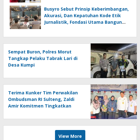
Busyro Sebut Prinsip Keberimbangan,
Akurasi, Dan Kepatuhan Kode Etik
Jurnalistik, Fondasi Utama Bangun
Kepercayaan Publik Terhadap Media
Sempat Buron, Polres Morut
Tangkap Pelaku Tabrak Lari di
Desa Kumpi
Terima Kunker Tim Perwakilan
Ombudsman RI Sulteng, Zaldi
Amir Komitmen Tingkatkan
Kualitas Pelayanan Publik
Akuntabel Bebas Mal
Administrasi
View More