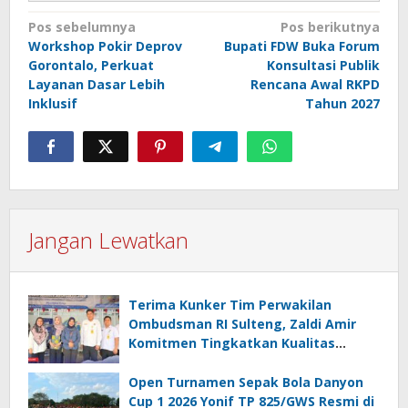
Navigasi
Pos sebelumnya
Pos berikutnya
Workshop Pokir Deprov
Bupati FDW Buka Forum
pos
Gorontalo, Perkuat
Konsultasi Publik
Layanan Dasar Lebih
Rencana Awal RKPD
Inklusif
Tahun 2027
Jangan Lewatkan
Terima Kunker Tim Perwakilan
Ombudsman RI Sulteng, Zaldi Amir
Komitmen Tingkatkan Kualitas
Pelayanan Publik Akuntabel Bebas
Mal Administrasi
Open Turnamen Sepak Bola Danyon
Cup 1 2026 Yonif TP 825/GWS Resmi di