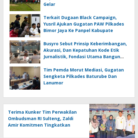
Gelar
Terkait Dugaan Black Campaign,
Yusril Ajukan Gugatan PAW Pilkades
Bimor Jaya Ke Panpel Kabupate
Busyro Sebut Prinsip Keberimbangan,
Akurasi, Dan Kepatuhan Kode Etik
Jurnalistik, Fondasi Utama Bangun
Kepercayaan Publik Terhadap Media
Tim Pemda Morut Mediasi, Gugatan
Sengketa Pilkades Baturube Dan
Lanumor
Terima Kunker Tim Perwakilan
Ombudsman RI Sulteng, Zaldi
Amir Komitmen Tingkatkan
Kualitas Pelayanan Publik
Akuntabel Bebas Mal