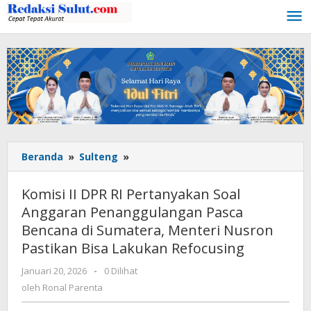
Lewati
ke
konten
Beranda
»
Sulteng
»
Komisi
II
DPR
Komisi II DPR RI Pertanyakan Soal
RI
Anggaran Penanggulangan Pasca
Pertanyakan
Bencana di Sumatera, Menteri Nusron
Soal
Anggaran
Pastikan Bisa Lakukan Refocusing
Penanggulangan
Januari 20, 2026
oleh
-
0 Dilihat
Pasca
Ronal
oleh
Ronal Parenta
Bencana
Parenta
di