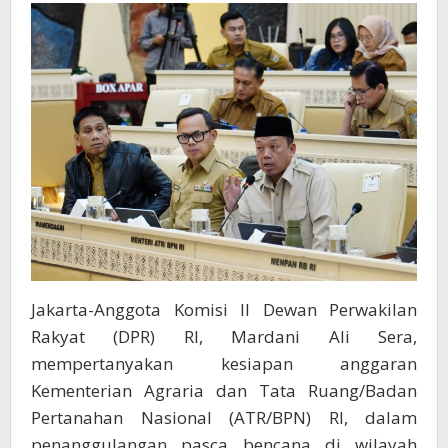
Sumatera,
Menteri
Nusron
Pastikan
Bisa
Lakukan
Refocusing
Jakarta-Anggota Komisi II Dewan Perwakilan
Rakyat (DPR) RI, Mardani Ali Sera,
mempertanyakan kesiapan anggaran
Kementerian Agraria dan Tata Ruang/Badan
Pertanahan Nasional (ATR/BPN) RI, dalam
penanggulangan pasca bencana di wilayah