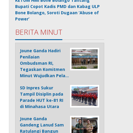
KETUM HMI Bone Bolango Tantang
Bupati Copot Kadis PMD dan Kabag ULP
Bone Bolango, Soroti Dugaan ‘Abuse of
Power’
BERITA MINUT
Joune Ganda Hadiri
Penilaian
Ombudsman RI,
Tegaskan Komitmen
Minut Wujudkan Pela…
SD Inpres Sukur
Tampil Disiplin pada
Parade HUT ke-81 RI
di Minahasa Utara
Joune Ganda
Gandeng Lanud Sam
Ratulangi Bangun