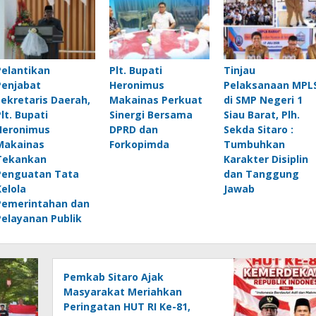
Pelantikan
Plt. Bupati
Tinjau
Penjabat
Heronimus
Pelaksanaan MPL
Sekretaris Daerah,
Makainas Perkuat
di SMP Negeri 1
Plt. Bupati
Sinergi Bersama
Siau Barat, Plh.
Heronimus
DPRD dan
Sekda Sitaro :
Makainas
Forkopimda
Tumbuhkan
Tekankan
Karakter Disiplin
Penguatan Tata
dan Tanggung
Kelola
Jawab
Pemerintahan dan
Pelayanan Publik
Pemkab Sitaro Ajak
Masyarakat Meriahkan
Peringatan HUT RI Ke-81,