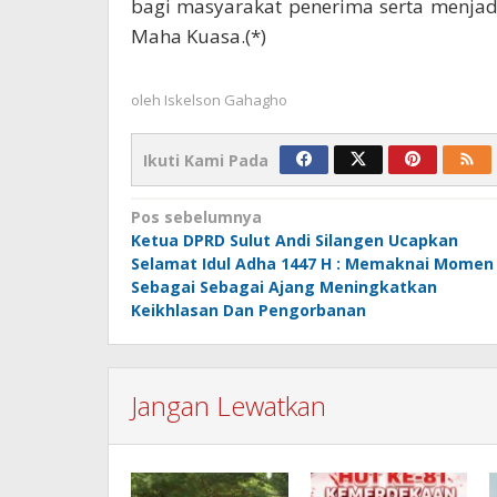
bagi masyarakat penerima serta menjad
Maha Kuasa.(*)
oleh
Iskelson Gahagho
Ikuti Kami Pada
Navigasi
Pos sebelumnya
Ketua DPRD Sulut Andi Silangen Ucapkan
pos
Selamat Idul Adha 1447 H : Memaknai Momen
Sebagai Sebagai Ajang Meningkatkan
Keikhlasan Dan Pengorbanan
Jangan Lewatkan