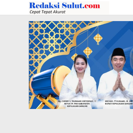
Lewati
ke
konten