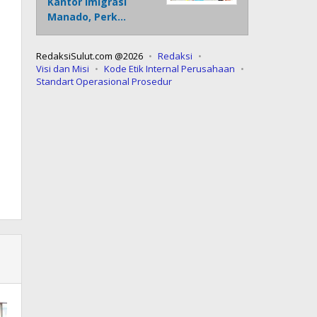
Kantor Imigrasi
Manado, Perk…
RedaksiSulut.com @2026
Redaksi
Visi dan Misi
Kode Etik Internal Perusahaan
Standart Operasional Prosedur