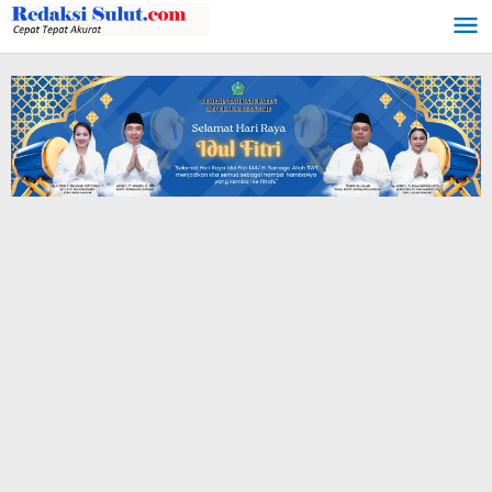
Lewati
ke
konten