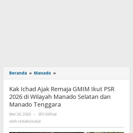
Beranda
»
Manado
»
Kak
Ichad
Ajak
Kak Ichad Ajak Remaja GMIM Ikut PSR
Remaja
2026 di Wilayah Manado Selatan dan
GMIM
Manado Tenggara
Ikut
PSR
Mei 26, 2026
oleh
-
955 Dilihat
2026
redaksisulut
oleh
redaksisulut
di
Wilayah