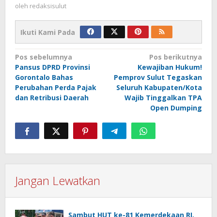
oleh
redaksisulut
Ikuti Kami Pada
Navigasi
Pos sebelumnya
Pos berikutnya
Pansus DPRD Provinsi
Kewajiban Hukum!
pos
Gorontalo Bahas
Pemprov Sulut Tegaskan
Perubahan Perda Pajak
Seluruh Kabupaten/Kota
dan Retribusi Daerah
Wajib Tinggalkan TPA
Open Dumping
Jangan Lewatkan
Sambut HUT ke-81 Kemerdekaan RI,