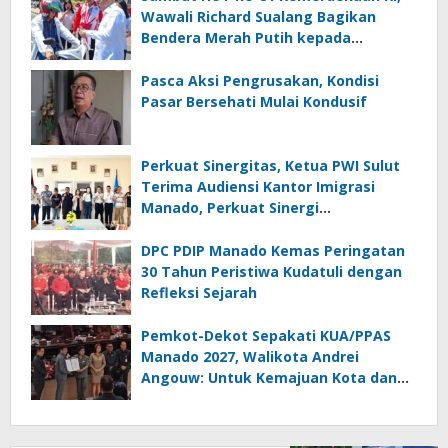
Wawali Richard Sualang Bagikan
Bendera Merah Putih kepada
Masyarakat
Pasca Aksi Pengrusakan, Kondisi
Pasar Bersehati Mulai Kondusif
Perkuat Sinergitas, Ketua PWI Sulut
Terima Audiensi Kantor Imigrasi
Manado, Perkuat Sinergi
Penyebarluasan Informasi
Keimigrasian
DPC PDIP Manado Kemas Peringatan
30 Tahun Peristiwa Kudatuli dengan
Refleksi Sejarah
Pemkot-Dekot Sepakati KUA/PPAS
Manado 2027, Walikota Andrei
Angouw: Untuk Kemajuan Kota dan
Kesejahteraan Masyarakat