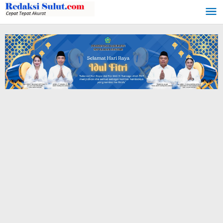
Lewati
ke
konten