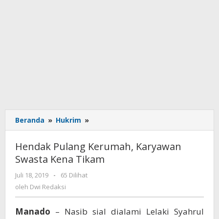
Beranda
»
Hukrim
»
Hendak
Pulang
Kerumah,
Hendak Pulang Kerumah, Karyawan
Karyawan
Swasta Kena Tikam
Swasta
Kena
Juli 18, 2019
oleh
-
65 Dilihat
Tikam
Dwi
oleh
Dwi Redaksi
Redaksi
Manado
– Nasib sial dialami Lelaki Syahrul