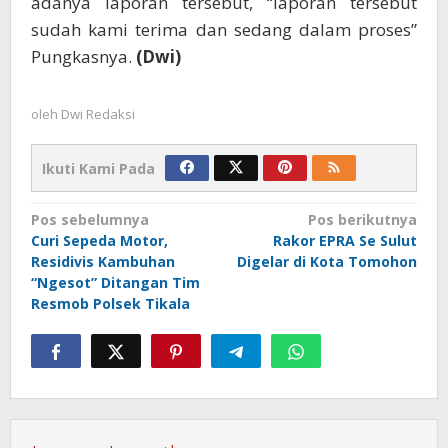
adanya laporan tersebut, “laporan tersebut
sudah kami terima dan sedang dalam proses”
Pungkasnya.
(Dwi)
oleh
Dwi Redaksi
Ikuti Kami Pada
Navigasi
Pos sebelumnya
Pos berikutnya
Curi Sepeda Motor,
Rakor EPRA Se Sulut
pos
Residivis Kambuhan
Digelar di Kota Tomohon
“Ngesot” Ditangan Tim
Resmob Polsek Tikala