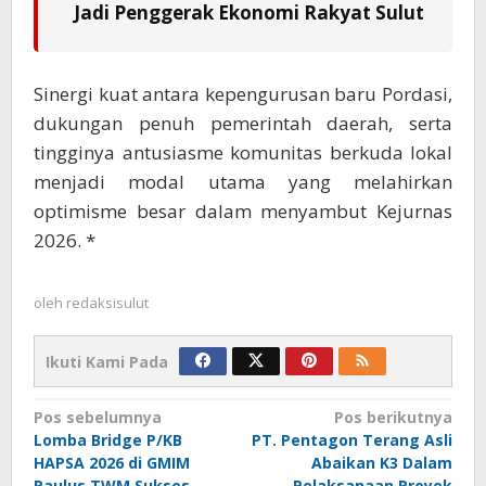
Jadi Penggerak Ekonomi Rakyat Sulut
Sinergi kuat antara kepengurusan baru Pordasi,
dukungan penuh pemerintah daerah, serta
tingginya antusiasme komunitas berkuda lokal
menjadi modal utama yang melahirkan
optimisme besar dalam menyambut Kejurnas
2026. *
oleh
redaksisulut
Ikuti Kami Pada
Navigasi
Pos sebelumnya
Pos berikutnya
Lomba Bridge P/KB
PT. Pentagon Terang Asli
pos
HAPSA 2026 di GMIM
Abaikan K3 Dalam
Paulus TWM Sukses
Pelaksanaan Proyek