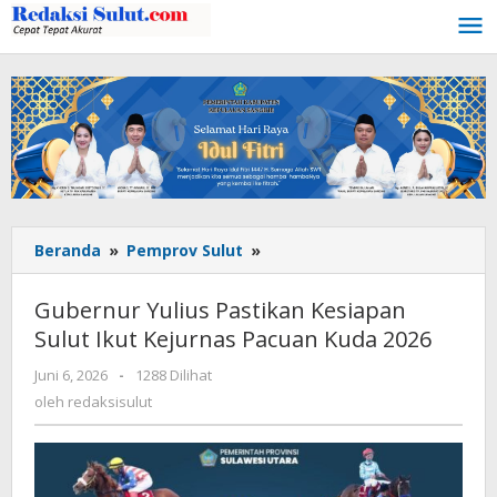
Lewati
ke
konten
Beranda
»
Pemprov Sulut
»
Gubernur
Yulius
Pastikan
Gubernur Yulius Pastikan Kesiapan
Kesiapan
Sulut Ikut Kejurnas Pacuan Kuda 2026
Sulut
Ikut
Juni 6, 2026
oleh
-
1288 Dilihat
Kejurnas
redaksisulut
oleh
redaksisulut
Pacuan
Kuda
2026