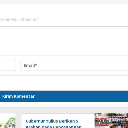
 yang wajib ditandai
*
Gubernur Yulius Berikan 5
Arahan Pada Pencanangan