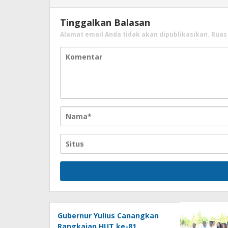
Tinggalkan Balasan
Alamat email Anda tidak akan dipublikasikan.
Ruas
Gubernur Yulius Canangkan
Rangkaian HUT ke-81