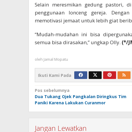
Selain meresmikan gedung pastori, d
penggunaan lonceng gereja. Dengan
memotivasi jemaat untuk lebih giat beri
“Mudah-mudahan ini bisa dipergunaka
semua bisa dirasakan,” ungkap Olly.
(*/J
oleh
Jamal Mopatu
Ikuti Kami Pada
Navigasi
Pos sebelumnya
Dua Tukang Ojek Pangkalan Diringkus Tim
pos
Paniki Karena Lakukan Curanmor
Jangan Lewatkan