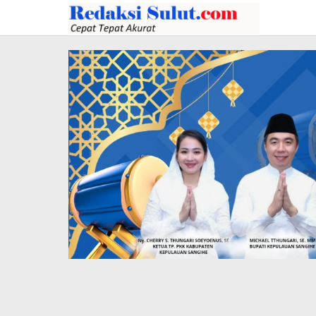
Lewati
ke
konten