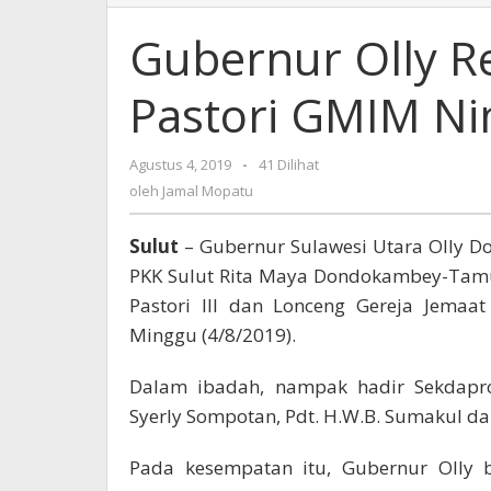
Olly
Resmikan
Gubernur Olly 
Gedung
Pastori
Pastori GMIM Ni
GMIM
Nimahesaan
Pinaras
Agustus 4, 2019
oleh
-
41 Dilihat
Jamal
oleh
Jamal Mopatu
Mopatu
Sulut
– Gubernur Sulawesi Utara Olly Do
PKK Sulut Rita Maya Dondokambey-Tam
Pastori III dan Lonceng Gereja Jema
Minggu (4/8/2019).
Dalam ibadah, nampak hadir Sekdapro
Syerly Sompotan, Pdt. H.W.B. Sumakul 
Pada kesempatan itu, Gubernur Olly 