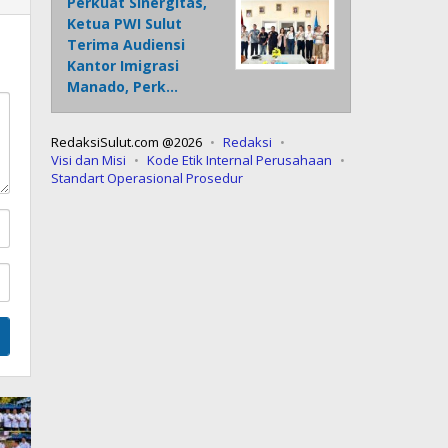
Perkuat Sinergitas,
Ketua PWI Sulut
Terima Audiensi
Kantor Imigrasi
Manado, Perk…
RedaksiSulut.com @2026
Redaksi
Visi dan Misi
Kode Etik Internal Perusahaan
Standart Operasional Prosedur