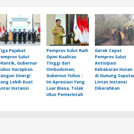
Tiga Pejabat
Pemprov Sulut Raih
Gerak Cepat
Pemprov Sulut
Opini Kualitas
Pemprov Sulut
Dilantik, Gubernur
Tinggi dari
Antisipasi
Yulius Harapkan
Ombudsman,
Kebakaran Hutan
Bangun Sinergi
Gubernur Yulius :
di Gunung Soputa
Yang Lebih Kuat
Ini Apresiasi Yang
Lintas Instansi
Antar Instansi
Luar Biasa, Tolak
Dikerahkan
Ukur Pemerintah