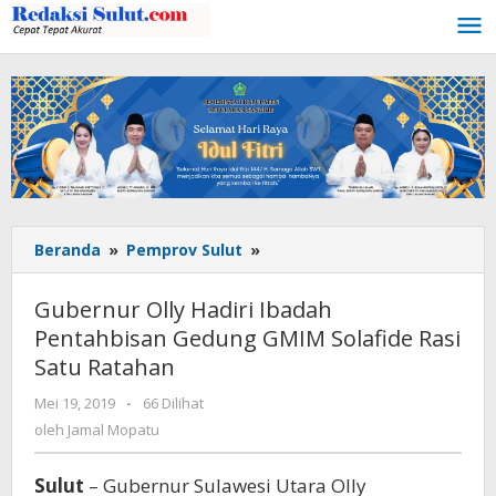
Lewati
ke
konten
Beranda
»
Pemprov Sulut
»
Gubernur
Olly
Hadiri
Gubernur Olly Hadiri Ibadah
Ibadah
Pentahbisan Gedung GMIM Solafide Rasi
Pentahbisan
Satu Ratahan
Gedung
GMIM
Mei 19, 2019
oleh
-
66 Dilihat
Solafide
Jamal
oleh
Jamal Mopatu
Rasi
Mopatu
Satu
Ratahan
Sulut
– Gubernur Sulawesi Utara Olly