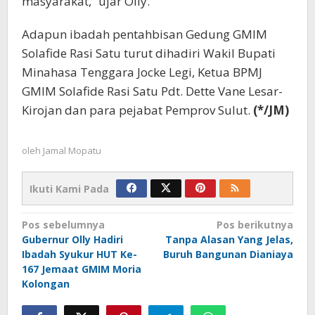
masyarakat,” ujar Olly.
Adapun ibadah pentahbisan Gedung GMIM
Solafide Rasi Satu turut dihadiri Wakil Bupati
Minahasa Tenggara Jocke Legi, Ketua BPMJ
GMIM Solafide Rasi Satu Pdt. Dette Vane Lesar-
Kirojan dan para pejabat Pemprov Sulut.
(*/JM)
oleh
Jamal Mopatu
Ikuti Kami Pada
Navigasi
Pos sebelumnya
Pos berikutnya
Gubernur Olly Hadiri
Tanpa Alasan Yang Jelas,
pos
Ibadah Syukur HUT Ke-
Buruh Bangunan Dianiaya
167 Jemaat GMIM Moria
Kolongan