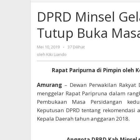
Minsel
Gelar
DPRD Minsel Gel
Rapat
Paripurna
Tutup Buka Mas
Tutup
Buka
Masa
Mei 10, 2019
oleh
-
37 Dilihat
Sidang
Kiki
oleh
Kiki Liando
Tahun
Liando
2019
Rapat Paripurna di Pimpin oleh 
Amurang
– Dewan Perwakilan Rakyat D
menggelar Rapat Paripruna dalam rang
Pembukaan Masa Persidangan kedu
Keputusan DPRD tentang rekomendasi a
Kepala Daerah tahun anggaran 2018.
Anggota DPRD Kab.Minsel s