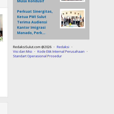
Mulai Kondusif
Perkuat Sinergitas,
Ketua PWI Sulut
Terima Audiensi
Kantor Imigrasi
Manado, Perk…
RedaksiSulut.com @2026
Redaksi
Visi dan Misi
Kode Etik Internal Perusahaan
Standart Operasional Prosedur
a