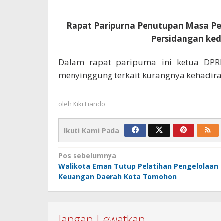
Rapat Paripurna Penutupan Masa P
Persidangan ked
Dalam rapat paripurna ini ketua DP
menyinggung terkait kurangnya kehadir
oleh
Kiki Liando
Ikuti Kami Pada
Navigasi
Pos sebelumnya
Walikota Eman Tutup Pelatihan Pengelolaan
pos
Keuangan Daerah Kota Tomohon
Jangan Lewatkan