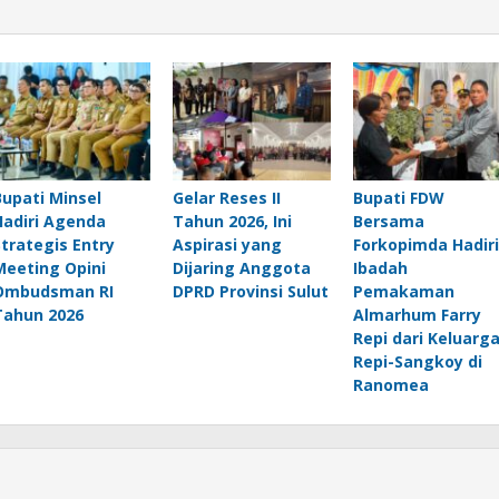
Bupati Minsel
Gelar Reses II
Bupati FDW
Hadiri Agenda
Tahun 2026, Ini
Bersama
Strategis Entry
Aspirasi yang
Forkopimda Hadiri
Meeting Opini
Dijaring Anggota
Ibadah
Ombudsman RI
DPRD Provinsi Sulut
Pemakaman
Tahun 2026
Almarhum Farry
Repi dari Keluarg
Repi-Sangkoy di
Ranomea