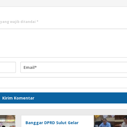
 yang wajib ditandai
*
Banggar DPRD Sulut Gelar