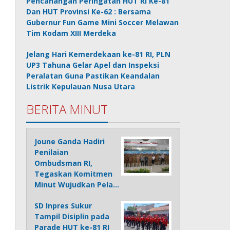
Pencanangan Peringatan HUT RI Ke-81
Dan HUT Provinsi Ke-62 : Bersama
Gubernur Fun Game Mini Soccer Melawan
Tim Kodam XIII Merdeka
Jelang Hari Kemerdekaan ke-81 RI, PLN
UP3 Tahuna Gelar Apel dan Inspeksi
Peralatan Guna Pastikan Keandalan
Listrik Kepulauan Nusa Utara
BERITA MINUT
Joune Ganda Hadiri
Penilaian
Ombudsman RI,
Tegaskan Komitmen
Minut Wujudkan Pela…
SD Inpres Sukur
Tampil Disiplin pada
Parade HUT ke-81 RI