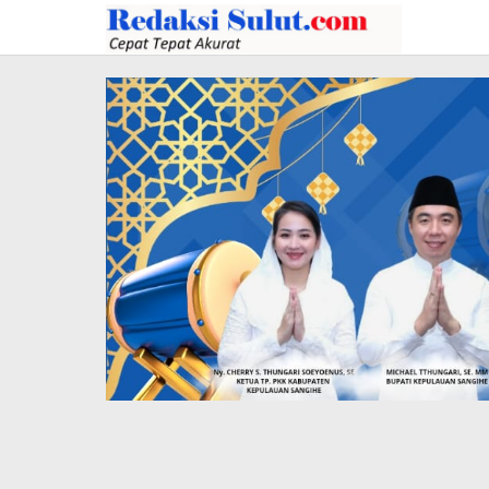
Lewati
ke
konten