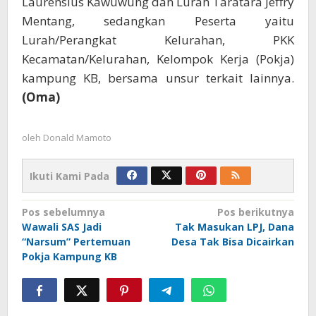
Laurensius Kawuwung dan Lurah Taratara Jeffry
Mentang, sedangkan Peserta yaitu
Lurah/Perangkat Kelurahan, PKK
Kecamatan/Kelurahan, Kelompok Kerja (Pokja)
kampung KB, bersama unsur terkait lainnya.
(Oma)
oleh
Donald Mamoto
Ikuti Kami Pada
Navigasi
Pos sebelumnya
Pos berikutnya
Wawali SAS Jadi
Tak Masukan LPJ, Dana
pos
“Narsum” Pertemuan
Desa Tak Bisa Dicairkan
Pokja Kampung KB