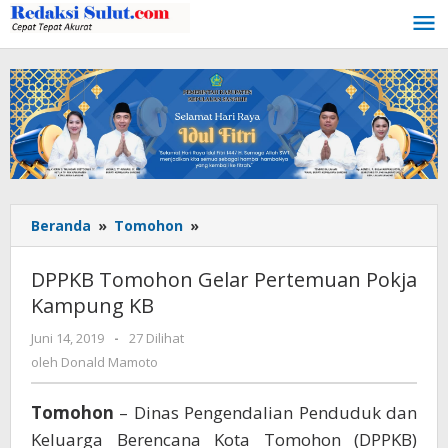
Lewati
ke
konten
Beranda
»
Tomohon
»
DPPKB
Tomohon
Gelar
DPPKB Tomohon Gelar Pertemuan Pokja
Pertemuan
Kampung KB
Pokja
Kampung
Juni 14, 2019
oleh
-
27 Dilihat
KB
Donald
oleh
Donald Mamoto
Mamoto
Tomohon
– Dinas Pengendalian Penduduk dan
Keluarga Berencana Kota Tomohon (DPPKB)