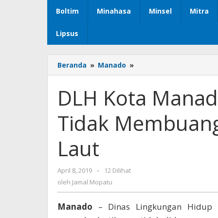
Boltim
Minahasa
Minsel
Mitra
Lipsus
Beranda
»
Manado
»
DLH
Kota
Manado
DLH Kota Manad
Minta
Warga
Tidak Membuang 
Agar
Tidak
Membuang
Laut
Sampah
Plastik
di
April 8, 2019
oleh
-
12 Dilihat
Laut
Jamal
oleh
Jamal Mopatu
Mopatu
Manado
– Dinas Lingkungan Hidup 