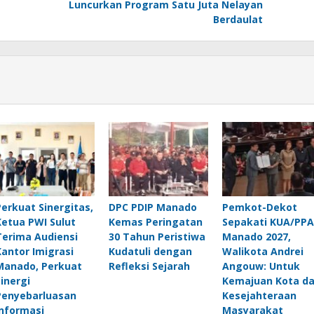
Luncurkan Program Satu Juta Nelayan
Berdaulat
Perkuat Sinergitas,
DPC PDIP Manado
Pemkot-Dekot
Ketua PWI Sulut
Kemas Peringatan
Sepakati KUA/PPA
Terima Audiensi
30 Tahun Peristiwa
Manado 2027,
Kantor Imigrasi
Kudatuli dengan
Walikota Andrei
Manado, Perkuat
Refleksi Sejarah
Angouw: Untuk
Sinergi
Kemajuan Kota d
Penyebarluasan
Kesejahteraan
Informasi
Masyarakat