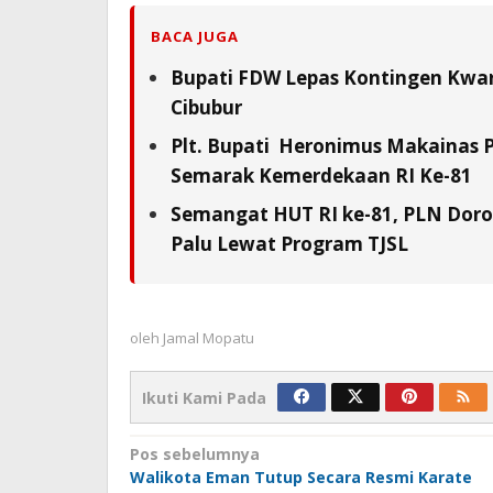
BACA JUGA
Bupati FDW Lepas Kontingen Kwarc
Cibubur
Plt. Bupati Heronimus Makainas 
Semarak Kemerdekaan RI Ke-81
Semangat HUT RI ke-81, PLN Doron
Palu Lewat Program TJSL
oleh
Jamal Mopatu
Ikuti Kami Pada
Navigasi
Pos sebelumnya
Walikota Eman Tutup Secara Resmi Karate
pos