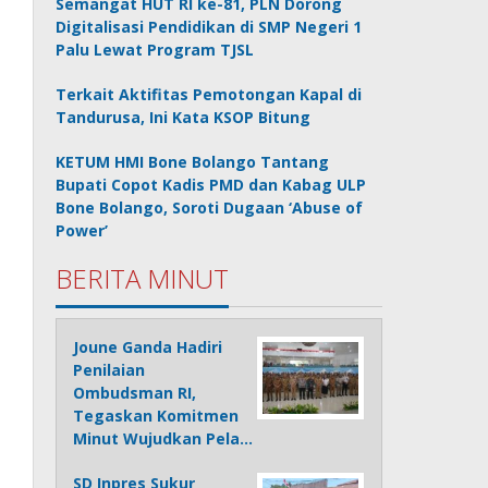
Semangat HUT RI ke-81, PLN Dorong
Digitalisasi Pendidikan di SMP Negeri 1
Palu Lewat Program TJSL
Terkait Aktifitas Pemotongan Kapal di
Tandurusa, Ini Kata KSOP Bitung
KETUM HMI Bone Bolango Tantang
Bupati Copot Kadis PMD dan Kabag ULP
Bone Bolango, Soroti Dugaan ‘Abuse of
Power’
BERITA MINUT
Joune Ganda Hadiri
Penilaian
Ombudsman RI,
Tegaskan Komitmen
Minut Wujudkan Pela…
SD Inpres Sukur