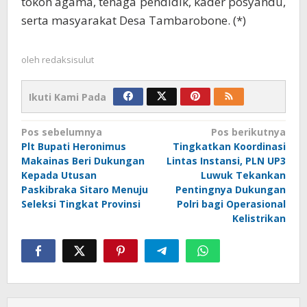
tokoh agama, tenaga pendidik, kader posyandu,
serta masyarakat Desa Tambarobone. (*)
oleh
redaksisulut
Ikuti Kami Pada
Navigasi
Pos sebelumnya
Pos berikutnya
Plt Bupati Heronimus
Tingkatkan Koordinasi
pos
Makainas Beri Dukungan
Lintas Instansi, PLN UP3
Kepada Utusan
Luwuk Tekankan
Paskibraka Sitaro Menuju
Pentingnya Dukungan
Seleksi Tingkat Provinsi
Polri bagi Operasional
Kelistrikan