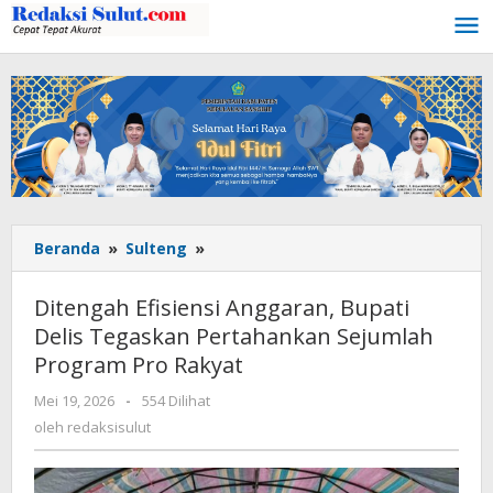
Lewati
ke
konten
Beranda
»
Sulteng
»
Ditengah
Efisiensi
Anggaran,
Ditengah Efisiensi Anggaran, Bupati
Bupati
Delis Tegaskan Pertahankan Sejumlah
Delis
Program Pro Rakyat
Tegaskan
Pertahankan
Mei 19, 2026
oleh
-
554 Dilihat
Sejumlah
redaksisulut
oleh
redaksisulut
Program
Pro
Rakyat