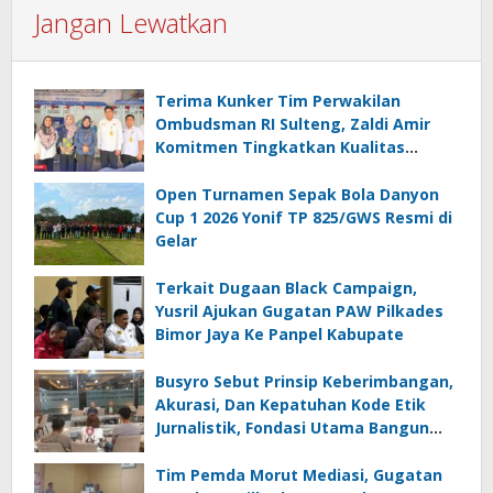
Jangan Lewatkan
Terima Kunker Tim Perwakilan
Ombudsman RI Sulteng, Zaldi Amir
Komitmen Tingkatkan Kualitas
Pelayanan Publik Akuntabel Bebas
Mal Administrasi
Open Turnamen Sepak Bola Danyon
Cup 1 2026 Yonif TP 825/GWS Resmi di
Gelar
Terkait Dugaan Black Campaign,
Yusril Ajukan Gugatan PAW Pilkades
Bimor Jaya Ke Panpel Kabupate
Busyro Sebut Prinsip Keberimbangan,
Akurasi, Dan Kepatuhan Kode Etik
Jurnalistik, Fondasi Utama Bangun
Kepercayaan Publik Terhadap Media
Tim Pemda Morut Mediasi, Gugatan