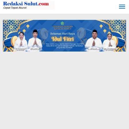
Lewati
ke
konten