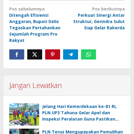
Navigasi
Pos sebelumnya
Pos berikutnya
Ditengah Efisiensi
Perkuat Sinergi Antar
pos
Anggaran, Bupati Delis
Struktur, Gerindra Sulut
Tegaskan Pertahankan
Siap Gelar Rakerda
Sejumlah Program Pro
Rakyat
Jangan Lewatkan
Jelang Hari Kemerdekaan ke-81 RI,
PLN UP3 Tahuna Gelar Apel dan
Inspeksi Peralatan Guna Pastikan
Keandalan Listrik Kepulauan Nusa
Utara
PLN Terus Mengupayakan Pemulihan