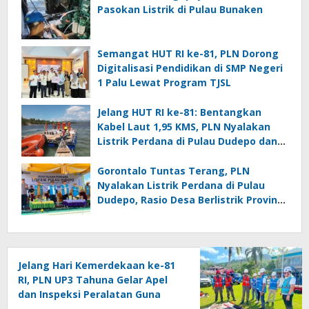
Pasokan Listrik di Pulau Bunaken
Semangat HUT RI ke-81, PLN Dorong
Digitalisasi Pendidikan di SMP Negeri
1 Palu Lewat Program TJSL
Jelang HUT RI ke-81: Bentangkan
Kabel Laut 1,95 KMS, PLN Nyalakan
Listrik Perdana di Pulau Dudepo dan
Tuntaskan 100 Persen Rasio Desa
Berlistrik Provinsi Gorontalo
Gorontalo Tuntas Terang, PLN
Nyalakan Listrik Perdana di Pulau
Dudepo, Rasio Desa Berlistrik Provinsi
Gorontalo Capai 100 Persen
Jelang Hari Kemerdekaan ke-81
RI, PLN UP3 Tahuna Gelar Apel
dan Inspeksi Peralatan Guna
Pastikan Keandalan Listrik