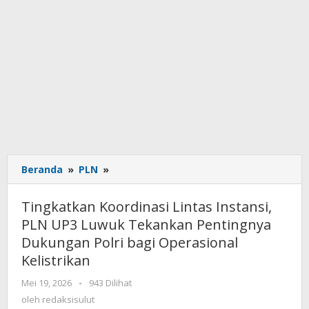
Beranda
»
PLN
»
Tingkatkan
Koordinasi
Lintas
Tingkatkan Koordinasi Lintas Instansi,
Instansi,
PLN UP3 Luwuk Tekankan Pentingnya
PLN
Dukungan Polri bagi Operasional
UP3
Luwuk
Kelistrikan
Tekankan
Mei 19, 2026
oleh
-
943 Dilihat
Pentingnya
redaksisulut
oleh
redaksisulut
Dukungan