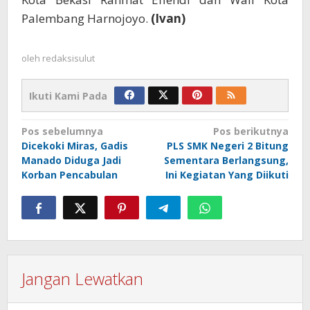
Palembang Harnojoyo.
(Ivan)
oleh
redaksisulut
Ikuti Kami Pada
Navigasi
Pos sebelumnya
Pos berikutnya
Dicekoki Miras, Gadis
PLS SMK Negeri 2 Bitung
pos
Manado Diduga Jadi
Sementara Berlangsung,
Korban Pencabulan
Ini Kegiatan Yang Diikuti
Jangan Lewatkan