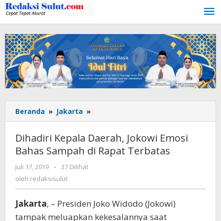
Lewati
ke
konten
Beranda
»
Jakarta
»
Dihadiri
Kepala
Daerah,
Dihadiri Kepala Daerah, Jokowi Emosi
Jokowi
Bahas Sampah di Rapat Terbatas
Emosi
Bahas
Juli 17, 2019
oleh
-
37 Dilihat
Sampah
redaksisulut
oleh
redaksisulut
di
Rapat
Jakarta
, – Presiden Joko Widodo (Jokowi)
Terbatas
tampak meluapkan kekesalannya saat