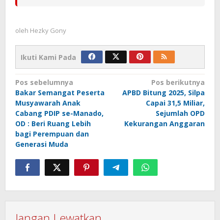
oleh
Hezky Gony
Ikuti Kami Pada
Navigasi
Pos sebelumnya
Pos berikutnya
Bakar Semangat Peserta
APBD Bitung 2025, Silpa
pos
Musyawarah Anak
Capai 31,5 Miliar,
Cabang PDIP se-Manado,
Sejumlah OPD
OD : Beri Ruang Lebih
Kekurangan Anggaran
bagi Perempuan dan
Generasi Muda
Jangan Lewatkan