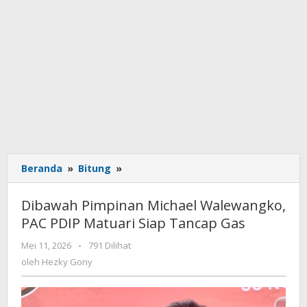
Beranda
»
Bitung
»
Dibawah
Pimpinan
Michael
Dibawah Pimpinan Michael Walewangko,
Walewangko,
PAC PDIP Matuari Siap Tancap Gas
PAC
PDIP
Mei 11, 2026
oleh
-
791 Dilihat
Matuari
Hezky
oleh
Hezky Gony
Siap
Gony
Tancap
Gas