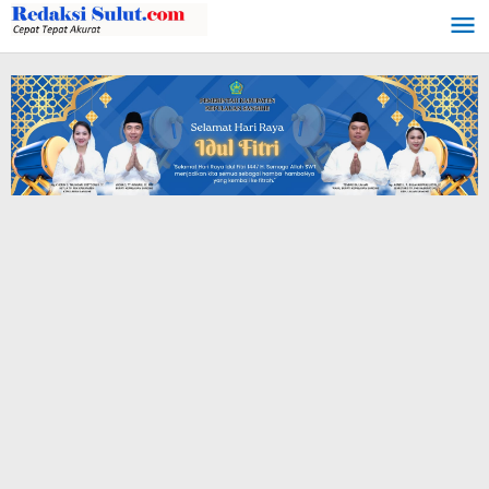
Lewati
ke
konten