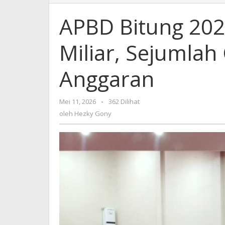
Bitung
2025,
APBD Bitung 2025
Silpa
Capai
Miliar, Sejumla
31,5
Miliar,
Sejumlah
Anggaran
OPD
Kekurangan
Anggaran
Mei 11, 2026
oleh
-
362 Dilihat
Hezky
oleh
Hezky Gony
Gony