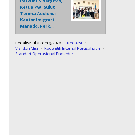
Perkuat Sinergitas,
Ketua PWI Sulut
Terima Audiensi
Kantor Imigrasi
Manado, Perk…
RedaksiSulut.com @2026
Redaksi
Visi dan Misi
Kode Etik Internal Perusahaan
Standart Operasional Prosedur