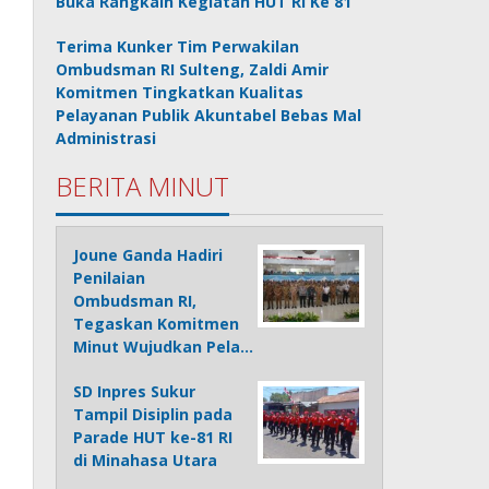
Buka Rangkain Kegiatan HUT RI Ke 81
Terima Kunker Tim Perwakilan
Ombudsman RI Sulteng, Zaldi Amir
Komitmen Tingkatkan Kualitas
Pelayanan Publik Akuntabel Bebas Mal
Administrasi
BERITA MINUT
Joune Ganda Hadiri
Penilaian
Ombudsman RI,
Tegaskan Komitmen
Minut Wujudkan Pela…
SD Inpres Sukur
Tampil Disiplin pada
Parade HUT ke-81 RI
di Minahasa Utara