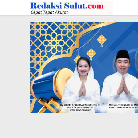
Lewati
ke
konten