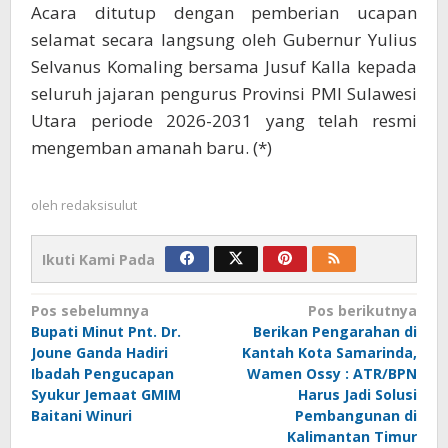
Acara ditutup dengan pemberian ucapan
selamat secara langsung oleh Gubernur Yulius
Selvanus Komaling bersama Jusuf Kalla kepada
seluruh jajaran pengurus Provinsi PMI Sulawesi
Utara periode 2026-2031 yang telah resmi
mengemban amanah baru. (*)
oleh
redaksisulut
Ikuti Kami Pada
Navigasi
Pos sebelumnya
Pos berikutnya
Bupati Minut Pnt. Dr.
Berikan Pengarahan di
pos
Joune Ganda Hadiri
Kantah Kota Samarinda,
Ibadah Pengucapan
Wamen Ossy : ATR/BPN
Syukur Jemaat GMIM
Harus Jadi Solusi
Baitani Winuri
Pembangunan di
Kalimantan Timur