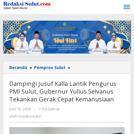
Lewati
ke
konten
Beranda
»
Pemprov Sulut
»
Dampingi
Jusuf
Kalla
Dampingi Jusuf Kalla Lantik Pengurus
Lantik
PMI Sulut, Gubernur Yulius Selvanus
Pengurus
Tekankan Gerak Cepat Kemanusiaan
PMI
Sulut,
Juni 15, 2026
oleh
-
1154 Dilihat
Gubernur
redaksisulut
oleh
redaksisulut
Yulius
Selvanus
Tekankan