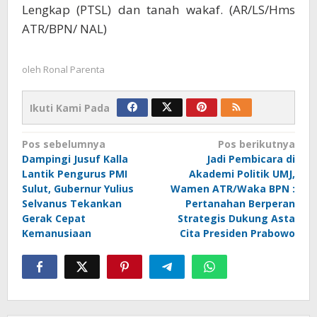
Lengkap (PTSL) dan tanah wakaf. (AR/LS/Hms
ATR/BPN/ NAL)
oleh
Ronal Parenta
Ikuti Kami Pada
Navigasi
Pos sebelumnya
Pos berikutnya
Dampingi Jusuf Kalla
Jadi Pembicara di
pos
Lantik Pengurus PMI
Akademi Politik UMJ,
Sulut, Gubernur Yulius
Wamen ATR/Waka BPN :
Selvanus Tekankan
Pertanahan Berperan
Gerak Cepat
Strategis Dukung Asta
Kemanusiaan
Cita Presiden Prabowo