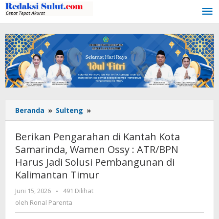
Lewati
ke
konten
Beranda
»
Sulteng
»
Berikan
Pengarahan
di
Berikan Pengarahan di Kantah Kota
Kantah
Samarinda, Wamen Ossy : ATR/BPN
Kota
Harus Jadi Solusi Pembangunan di
Samarinda,
Wamen
Kalimantan Timur
Ossy
Juni 15, 2026
oleh
-
491 Dilihat
:
Ronal
oleh
Ronal Parenta
ATR/BPN
Parenta
Harus