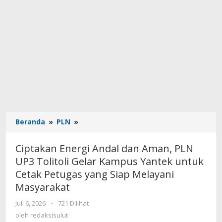
Beranda
»
PLN
»
Ciptakan
Energi
Andal
Ciptakan Energi Andal dan Aman, PLN
dan
UP3 Tolitoli Gelar Kampus Yantek untuk
Aman,
Cetak Petugas yang Siap Melayani
PLN
UP3
Masyarakat
Tolitoli
Juli 6, 2026
oleh
-
721 Dilihat
Gelar
redaksisulut
oleh
redaksisulut
Kampus