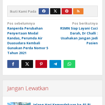
Ikuti Kami Pada
Navigasi
Pos sebelumnya
Pos berikutnya
Ranperda Perubahan
RSMN Siap Layani Cuci
pos
Penyertaan Modal
Darah, Dr Challi :
Kandas, Perumda Air
Usahakan Jangan Jadi
Duasudara Kembali
Pasien
Gunakan Perda Nomor 5
Tahun 2021
Jangan Lewatkan
Jelang Hari Kemerdekaan ke-81 RI,