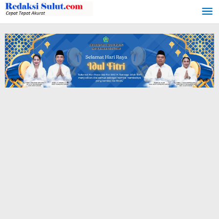
Lewati
ke
konten