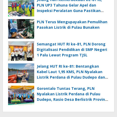
PLN UP3 Tahuna Gelar Apel dan
Inspeksi Peralatan Guna Pastikan
Keandalan Listrik Kepulauan Nusa
Utara
PLN Terus Mengupayakan Pemulihan
Pasokan Listrik di Pulau Bunaken
Semangat HUT RI ke-81, PLN Dorong
Digitalisasi Pendidikan di SMP Negeri
1 Palu Lewat Program TJSL
Jelang HUT RI ke-81: Bentangkan
Kabel Laut 1,95 KMS, PLN Nyalakan
Listrik Perdana di Pulau Dudepo dan
Tuntaskan 100 Persen Rasio Desa
Berlistrik Provinsi Gorontalo
Gorontalo Tuntas Terang, PLN
Nyalakan Listrik Perdana di Pulau
Dudepo, Rasio Desa Berlistrik Provinsi
Gorontalo Capai 100 Persen