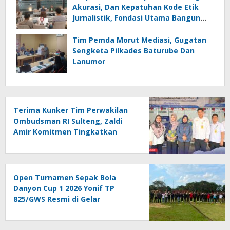
Akurasi, Dan Kepatuhan Kode Etik
Jurnalistik, Fondasi Utama Bangun
Kepercayaan Publik Terhadap Media
Tim Pemda Morut Mediasi, Gugatan
Sengketa Pilkades Baturube Dan
Lanumor
Terima Kunker Tim Perwakilan
Ombudsman RI Sulteng, Zaldi
Amir Komitmen Tingkatkan
Kualitas Pelayanan Publik
Akuntabel Bebas Mal
Administrasi
Open Turnamen Sepak Bola
Danyon Cup 1 2026 Yonif TP
825/GWS Resmi di Gelar