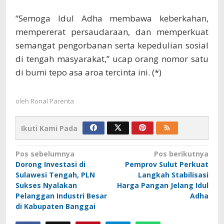
“Semoga Idul Adha membawa keberkahan,
mempererat persaudaraan, dan memperkuat
semangat pengorbanan serta kepedulian sosial
di tengah masyarakat,” ucap orang nomor satu
di bumi tepo asa aroa tercinta ini. (*)
oleh
Ronal Parenta
Ikuti Kami Pada
Navigasi
Pos sebelumnya
Pos berikutnya
Dorong Investasi di
Pemprov Sulut Perkuat
pos
Sulawesi Tengah, PLN
Langkah Stabilisasi
Sukses Nyalakan
Harga Pangan Jelang Idul
Pelanggan Industri Besar
Adha
di Kabupaten Banggai