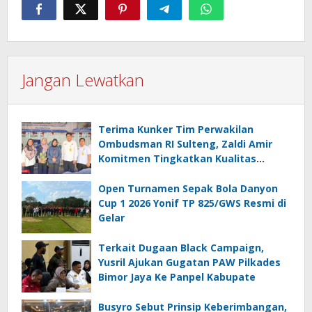
Jangan Lewatkan
Terima Kunker Tim Perwakilan
Ombudsman RI Sulteng, Zaldi Amir
Komitmen Tingkatkan Kualitas
Pelayanan Publik Akuntabel Bebas
Mal Administrasi
Open Turnamen Sepak Bola Danyon
Cup 1 2026 Yonif TP 825/GWS Resmi di
Gelar
Terkait Dugaan Black Campaign,
Yusril Ajukan Gugatan PAW Pilkades
Bimor Jaya Ke Panpel Kabupate
Busyro Sebut Prinsip Keberimbangan,