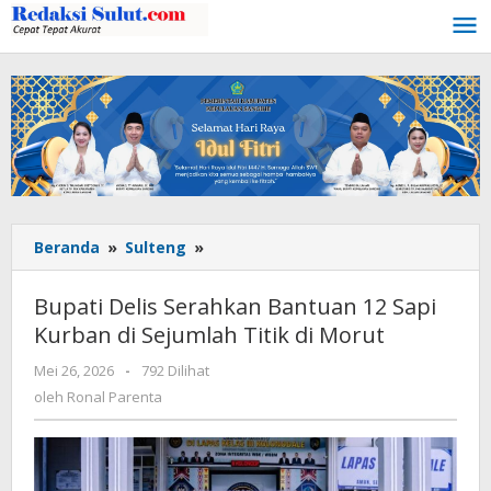
Lewati
ke
konten
Beranda
»
Sulteng
»
Bupati
Delis
Serahkan
Bupati Delis Serahkan Bantuan 12 Sapi
Bantuan
Kurban di Sejumlah Titik di Morut
12
Sapi
Mei 26, 2026
oleh
-
792 Dilihat
Kurban
Ronal
oleh
Ronal Parenta
di
Parenta
Sejumlah
Titik
di