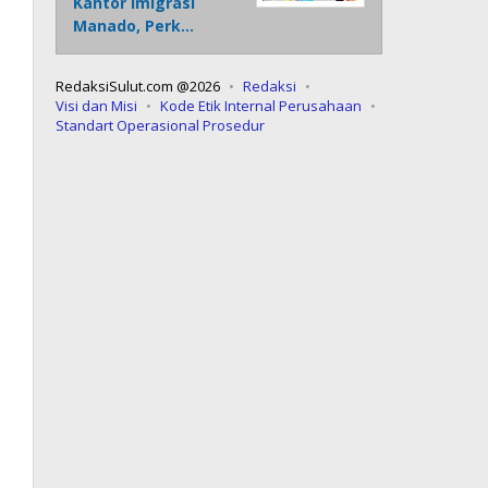
Kantor Imigrasi
Manado, Perk…
RedaksiSulut.com @2026
Redaksi
Visi dan Misi
Kode Etik Internal Perusahaan
Standart Operasional Prosedur