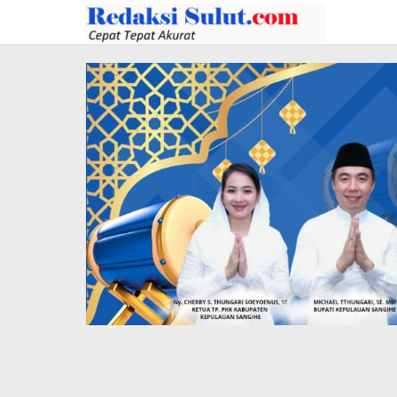
Lewati
ke
konten