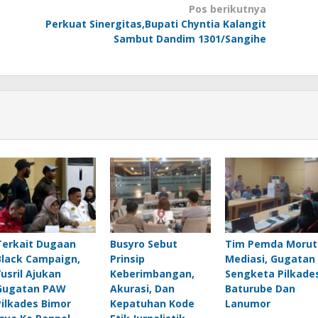
Pos berikutnya
Perkuat Sinergitas,Bupati Chyntia Kalangit
Sambut Dandim 1301/Sangihe
Terkait Dugaan
Busyro Sebut
Tim Pemda Morut
Black Campaign,
Prinsip
Mediasi, Gugatan
Yusril Ajukan
Keberimbangan,
Sengketa Pilkade
Gugatan PAW
Akurasi, Dan
Baturube Dan
Pilkades Bimor
Kepatuhan Kode
Lanumor