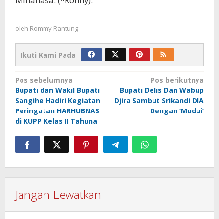
Minahasa. (*Ronny).
oleh
Rommy Rantung
Ikuti Kami Pada
Navigasi
Pos sebelumnya
Pos berikutnya
Bupati dan Wakil Bupati
Bupati Delis Dan Wabup
pos
Sangihe Hadiri Kegiatan
Djira Sambut Srikandi DIA
Peringatan HARHUBNAS
Dengan ‘Modui’
di KUPP Kelas II Tahuna
Jangan Lewatkan