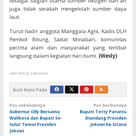
sebagai bagian utama sumber oksigen dan air
juga tidak serakah mengelolah sumber daya
laut.
Turut hadir anggota Manggala Agni, Kadis DLH
Pemkot Bitung, Sadat Minabari, komunitas
pecinta alam dan masyarakat yang terlibat
langsung dalam kegiatan hari bumi.
(Wesly)
oleh
Wesly Tamasiro
Ikuti Kami Pada
Navigasi
Pos sebelumnya
Pos berikutnya
Gubernur Olly Bersama
Bupati Tetty Paruntu
pos
Walikota dan Bupati Se-
Diundang Presiden
Sulut Temui Presiden
Jokowi Ke Istana
Jokowi