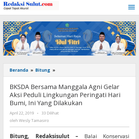
Lewati
ke
konten
Beranda
»
Bitung
»
BKSDA
Bersama
Manggala
BKSDA Bersama Manggala Agni Gelar
Agni
Aksi Peduli Lingkungan Peringati Hari
Gelar
Bumi, Ini Yang Dilakukan
Aksi
Peduli
April 22, 2019
oleh
-
33 Dilihat
Lingkungan
Wesly
oleh
Wesly Tamasiro
Peringati
Tamasiro
Hari
Bumi,
Bitung, Redaksisulut –
Balai Konservasi