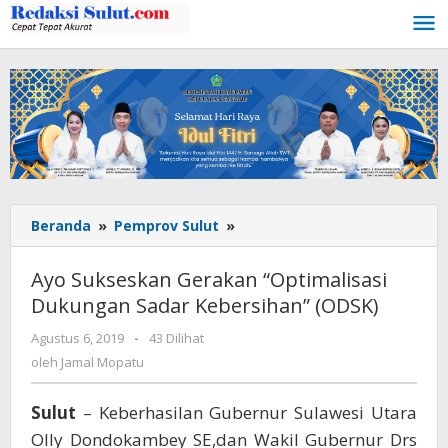
Lewati
ke
konten
Beranda
»
Pemprov Sulut
»
Ayo
Sukseskan
Gerakan
Ayo Sukseskan Gerakan “Optimalisasi
“Optimalisasi
Dukungan Sadar Kebersihan” (ODSK)
Dukungan
Sadar
Agustus 6, 2019
oleh
-
43 Dilihat
Kebersihan”
Jamal
oleh
Jamal Mopatu
(ODSK)
Mopatu
Sulut
– Keberhasilan Gubernur Sulawesi Utara
Olly Dondokambey SE,dan Wakil Gubernur Drs